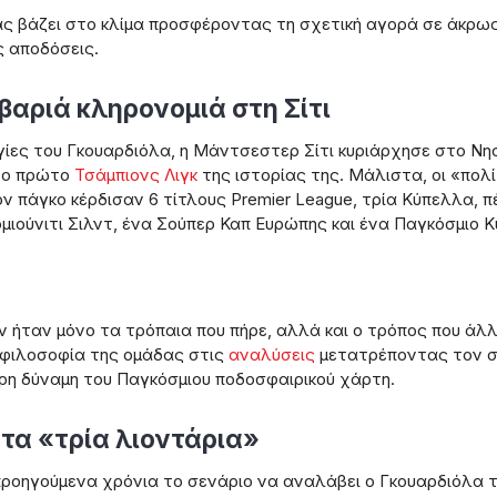
ς βάζει στο κλίμα προσφέροντας τη σχετική αγορά σε άκρω
ς αποδόσεις.
βαριά κληρονομιά στη Σίτι
γίες του Γκουαρδιόλα, η Μάντσεστερ Σίτι κυριάρχησε στο Νησ
το πρώτο
Τσάμπιονς Λιγκ
της ιστορίας της. Μάλιστα, οι «πολί
ν πάγκο κέρδισαν 6 τίτλους Premier League, τρία Κύπελλα, π
ομιούνιτι Σιλντ, ένα Σούπερ Καπ Ευρώπης και ένα Παγκόσμιο 
 ήταν μόνο τα τρόπαια που πήρε, αλλά και ο τρόπος που άλ
 φιλοσοφία της ομάδας στις
αναλύσεις
μετατρέποντας τον 
ρη δύναμη του Παγκόσμιου ποδοσφαιρικού χάρτη.
τα «τρία λιοντάρια»
ροηγούμενα χρόνια το σενάριο να αναλάβει ο Γκουαρδιόλα τ