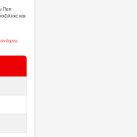
υ Πεπ
αζιλίας και
ονάχου
.