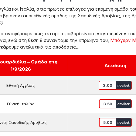
γλία και Ιταλία, στις πρώτες επιλογές για επόμενη ομάδα το
 βρίσκονται οι εθνικές ομάδες της Σαουδικής Αραβίας, της Βρ
ς!
να αναφέρουμε πως τέταρτο φαβορί είναι η «αγαπημένη» του
α, ενώ στη θέση 8 συναντάμε την «πρώην» του,
Μπάγερν Μ
εκάρουμε αναλυτικά τις αποδόσεις…
κουαρδιόλα – Ομάδα στη
Απόδοση
1/9/2026
Εθνική Αγγλίας
3.00
Εθνική Ιταλίας
3.50
νική Σαουδικής Αραβίας
5.00