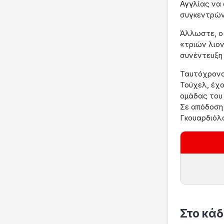
Αγγλίας να 
συγκεντρών
Άλλωστε, ο 
«τριών λιο
συνέντευξη 
Ταυτόχρονα
Τούχελ, έχο
ομάδας του 
Σε απόδοση 
Γκουαρδιόλ
Στο κάδ