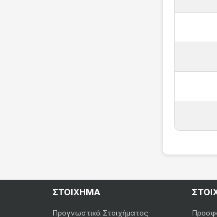
ΣΤΟΙΧΗΜΑ
ΣΤΟΙ
Προγνωστικά Στοιχήματος
Προσφο