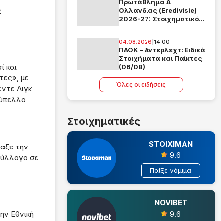
Πρωτάθλημα Α
ς
Ολλανδίας (Eredivisie)
2026-27: Στοιχηματικό
Αφιέρωμα
04.08.2026
|
14:00
ΠΑΟΚ – Άντερλεχτ: Ειδικά
Στοιχήματα και Παίκτες
ί και
(06/08)
τες», με
Όλες οι ειδήσεις
έντε Λιγκ
04.08.2026
|
13:15
Παναθηναϊκός – ΤΣΣΚΑ
Κύπελλο
1948: Ειδικά Στοιχήματα
και Παίκτες (05/08)
Στοιχηματικές
STOIXIMAN
λαξε την
9.6
σύλλογο σε
Παίξε νόμιμα
NOVIBET
ην Εθνική
9.6