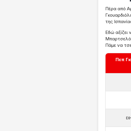
Πέρα από Αγ
Γκουαρδιόλα
της Ισπανία
Εδώ αξίζει 
Μπαρτσελόν
Πάμε να τσ
Πεπ Γ
Εθ