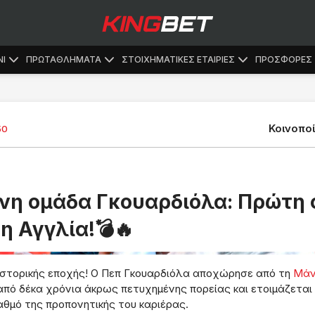
Ι
ΠΡΩΤΑΘΛΗΜΑΤΑ
ΣΤΟΙΧΗΜΑΤΙΚΕΣ ΕΤΑΙΡΙΕΣ
ΠΡΟΣΦΟΡΕΣ
Κοινοποί
50
νη ομάδα Γκουαρδιόλα: Πρώτη 
η Αγγλία!💣🔥
 ιστορικής εποχής! Ο Πεπ Γκουαρδιόλα αποχώρησε από τη
Μάν
από δέκα χρόνια άκρως πετυχημένης πορείας και ετοιμάζεται 
θμό της προπονητικής του καριέρας.