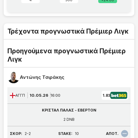
4
500
+24.00
Τρέχοντα προγνωστικά Πρέμιερ Λιγκ
Προηγούμενα προγνωστικά Πρέμιερ
Λιγκ
Αντώνης Τσιράκης
10.05.26
16:00
ΑΓΓΠ
1.83
ΚΡΙΣΤΑΛ ΠΑΛΑΣ - ΕΒΕΡΤΟΝ
2 DNB
ΣΚΟΡ:
2-2
STAKE:
10
ΑΠΟΤ.