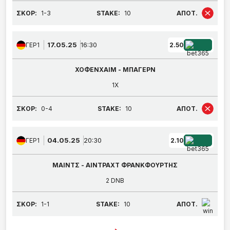
ΣΚΟΡ:
1-3
STAKE:
10
ΑΠΟΤ.
17.05.25
16:30
ΓΕΡ1
2.50
ΧΟΦΕΝΧΑΙΜ - ΜΠΑΓΕΡΝ
1Χ
ΣΚΟΡ:
0-4
STAKE:
10
ΑΠΟΤ.
04.05.25
20:30
ΓΕΡ1
2.10
ΜΑΙΝΤΣ - ΑΙΝΤΡΑΧΤ ΦΡΑΝΚΦΟΥΡΤΗΣ
2 DNB
ΣΚΟΡ:
1-1
STAKE:
10
ΑΠΟΤ.