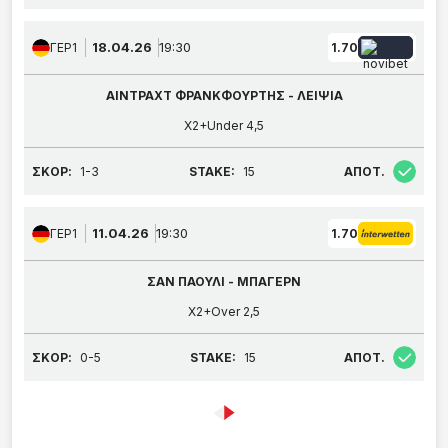
18.04.26
19:30
ΓΕΡ1
1.70
ΑΙΝΤΡΑΧΤ ΦΡΑΝΚΦΟΥΡΤΗΣ - ΛΕΙΨΙΑ
X2+Under 4,5
ΣΚΟΡ:
1-3
STAKE:
15
ΑΠΟΤ.
11.04.26
19:30
ΓΕΡ1
1.70
ΣΑΝ ΠΑΟΥΛΙ - ΜΠΑΓΕΡΝ
X2+Over 2,5
ΣΚΟΡ:
0-5
STAKE:
15
ΑΠΟΤ.