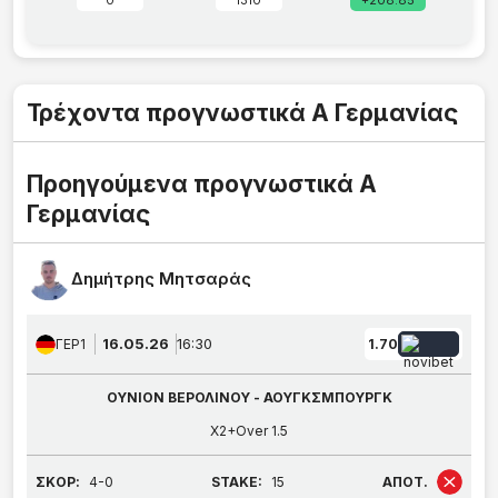
0
1310
+208.85
Τρέχοντα προγνωστικά Α Γερμανίας
Προηγούμενα προγνωστικά Α
Γερμανίας
Δημήτρης Μητσαράς
16.05.26
16:30
ΓΕΡ1
1.70
ΟΥΝΙΟΝ ΒΕΡΟΛΙΝΟΥ - ΑΟΥΓΚΣΜΠΟΥΡΓΚ
Χ2+Over 1.5
ΣΚΟΡ:
4-0
STAKE:
15
ΑΠΟΤ.