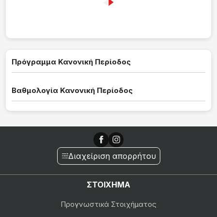
Πρόγραμμα Κανονική Περίοδος
Βαθμολογία Κανονική Περίοδος
Διαχείριση απορρήτου
ΣΤΟΙΧΗΜΑ
Προγνωστικά Στοιχήματος