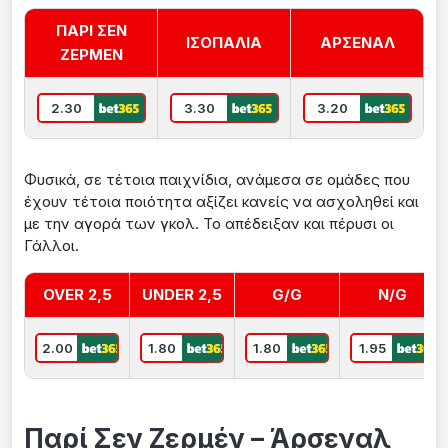
ΠΑΡΙ ΣΕΝ
ΙΣΟΠΑΛΙΑ
ΑΡΣΕΝΑΛ
ΖΕΡΜΕΝ
2.30
3.30
3.20
Φυσικά, σε τέτοια παιχνίδια, ανάμεσα σε ομάδες που
έχουν τέτοια ποιότητα αξίζει κανείς να ασχοληθεί και
με την αγορά των γκολ. Το απέδειξαν και πέρυσι οι
Γάλλοι.
OVER 2,5
UNDER 2,5
G/G
N/G
2.00
1.80
1.80
1.95
Παρί Σεν Ζερμέν – Άρσεναλ