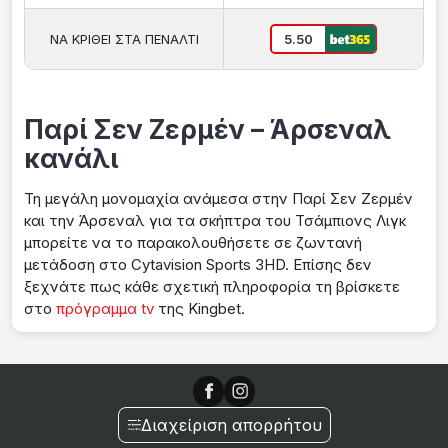
ΝΑ ΚΡΙΘΕΙ ΣΤΑ ΠΕΝΑΛΤΙ
5.50
Παρί Σεν Ζερμέν – Άρσεναλ
κανάλι
Τη μεγάλη μονομαχία ανάμεσα στην Παρί Σεν Ζερμέν
και την Άρσεναλ για τα σκήπτρα του Τσάμπιονς Λιγκ
μπορείτε να το παρακολουθήσετε σε ζωντανή
μετάδοση στο Cytavision Sports 3HD. Επίσης δεν
ξεχνάτε πως κάθε σχετική πληροφορία τη βρίσκετε
στο
πρόγραμμα tv
της Kingbet.
Διαχείριση απορρήτου