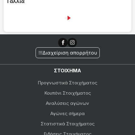
Γαλλία
Διαχείριση απορρήτου
ΣΤΟΙΧΗΜΑ
Προγνωστικά Στοιχήματος
Κουπόνι Στοιχήματος
Αναλύσεις αγώνων
Αγώνες σήμερα
Στατιστικά Στοιχήματος
Ειδήσεις Στοιχήματος