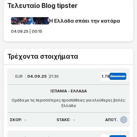
Τελευταίο Blog tipster
Η Ελλάδα σπάει την κατάρα
04.09.25 | 00:15
Τρέχοντα στοιχήματα
04.09.25
21:30
EUR
1.78
ΙΣΠΑΝΙΑ - ΕΛΛΑΔΑ
Ομάδα με τις περισσότερες προσπάθειες για ελεύθερες βολές:
Ελλάδα
ΣΚΟΡ:
-
STAKE:
-
ΑΠΟΤ.