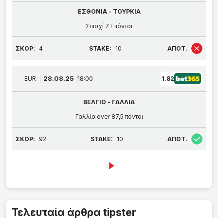
ΕΣΘΟΝΙΑ - ΤΟΥΡΚΙΑ
Σιπαχί 7+ πόντοι
ΣΚΟΡ:
4
STAKE:
10
ΑΠΟΤ.
28.08.25
18:00
EUR
1.82
ΒΕΛΓΙΟ - ΓΑΛΛΙΑ
Γαλλία over 87,5 πόντοι
ΣΚΟΡ:
92
STAKE:
10
ΑΠΟΤ.
Τελευταία άρθρα tipster