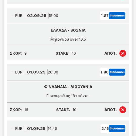
02.09.25
15:00
EUR
1.87
ΕΛΛΑΔΑ - ΒΟΣΝΙΑ
Μήτογλου over 10,5
ΣΚΟΡ:
9
STAKE:
10
ΑΠΟΤ.
01.09.25
20:30
EUR
1.80
ΦΙΝΛΑΝΔΙΑ - ΛΙΘΟΥΑΝΙΑ
Γιοκουμπάιτις 18+ πόντοι
ΣΚΟΡ:
16
STAKE:
10
ΑΠΟΤ.
01.09.25
14:45
EUR
2.15