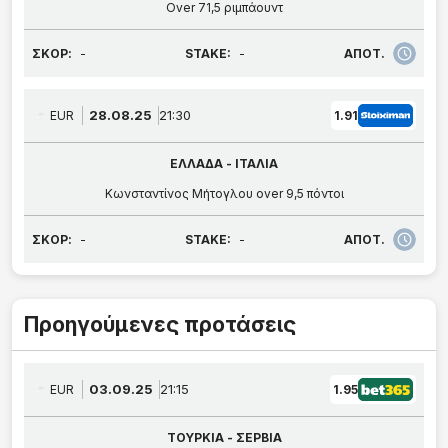
Over 71,5 ριμπάουντ
ΣΚΟΡ:
-
STAKE:
-
ΑΠΟΤ.
28.08.25
21:30
EUR
1.91
ΕΛΛΑΔΑ - ΙΤΑΛΙΑ
Κωνσταντίνος Μήτογλου over 9,5 πόντοι
ΣΚΟΡ:
-
STAKE:
-
ΑΠΟΤ.
Προηγούμενες προτάσεις
03.09.25
21:15
EUR
1.95
ΤΟΥΡΚΙΑ - ΣΕΡΒΙΑ