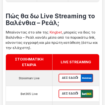
Πώς θα δω Live Streaming το
Βαλένθια – Ρεάλ;
Μπαίνοντας στο site της
Kingbet
, μπορείς να δεις το
Βαλένθια – Ρεάλ κανάλι μέσα από τα παρακάτω link,
κάνοντας εγγραφή και μία πρώτη κατάθεση (έστω και
την ελάχιστη).
ΣΤΟΙΧΗΜΑΤΙΚΗ
LIVE STREAMING
ΕΤΑΙΡΙΑ
ΔΕΣ ΕΔΩ📺
Stoiximan Live
ΔΕΣ ΕΔΩ📺
Bet365 Live