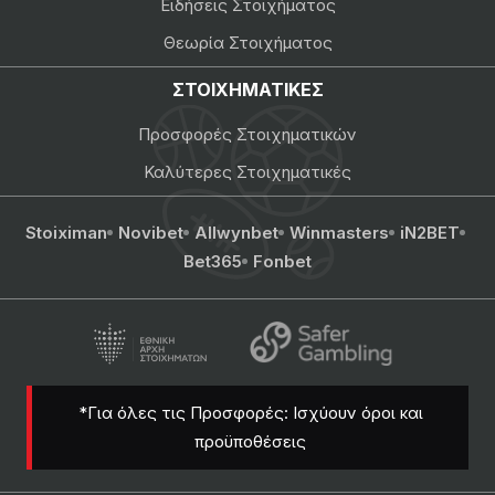
Ειδήσεις Στοιχήματος
Θεωρία Στοιχήματος
ΣΤΟΙΧΗΜΑΤΙΚΕΣ
Προσφορές Στοιχηματικών
Καλύτερες Στοιχηματικές
Stoiximan
Novibet
Allwynbet
Winmasters
iN2BET
Bet365
Fonbet
*Για όλες τις Προσφορές: Ισχύουν όροι και
προϋποθέσεις