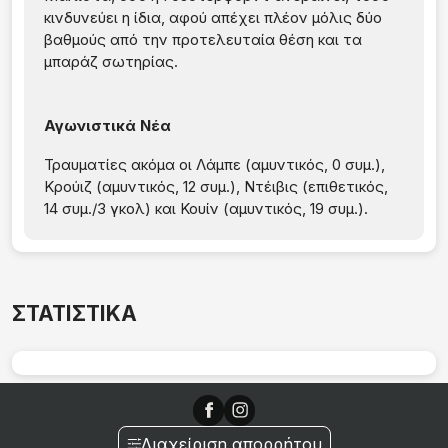
κινδυνεύει η ίδια, αφού απέχει πλέον μόλις δύο
βαθμούς από την προτελευταία θέση και τα
μπαράζ σωτηρίας.
Αγωνιστικά Νέα
Τραυματίες ακόμα οι Λάμπε (αμυντικός, 0 συμ.),
Κρούιζ (αμυντικός, 12 συμ.), Ντέιβις (επιθετικός,
14 συμ./3 γκολ) και Κουίν (αμυντικός, 19 συμ.).
ΣΤΑΤΙΣΤΙΚΑ
Διαχείριση απορρήτου