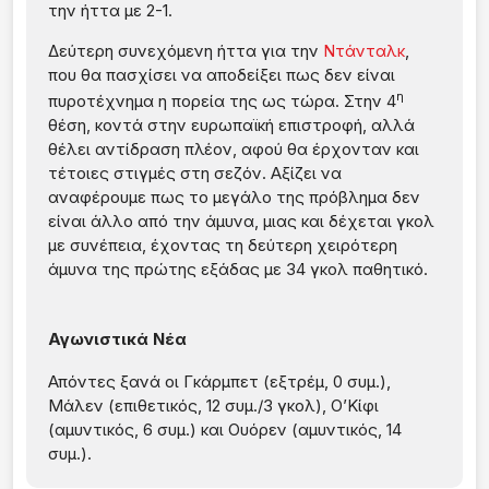
την ήττα με 2-1.
Δεύτερη συνεχόμενη ήττα για την
Ντάνταλκ
,
που θα πασχίσει να αποδείξει πως δεν είναι
η
πυροτέχνημα η πορεία της ως τώρα. Στην 4
θέση, κοντά στην ευρωπαϊκή επιστροφή, αλλά
θέλει αντίδραση πλέον, αφού θα έρχονταν και
τέτοιες στιγμές στη σεζόν. Αξίζει να
αναφέρουμε πως το μεγάλο της πρόβλημα δεν
είναι άλλο από την άμυνα, μιας και δέχεται γκολ
με συνέπεια, έχοντας τη δεύτερη χειρότερη
άμυνα της πρώτης εξάδας με 34 γκολ παθητικό.
Αγωνιστικά Νέα
Απόντες ξανά οι Γκάρμπετ (εξτρέμ, 0 συμ.),
Μάλεν (επιθετικός, 12 συμ./3 γκολ), Ο’Κίφι
(αμυντικός, 6 συμ.) και Ουόρεν (αμυντικός, 14
συμ.).