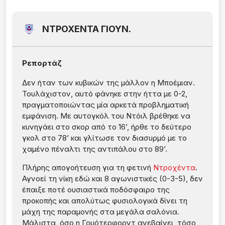
ΝΤΡΟΧΕΝΤΑ ΓΙΟΥΝ.
Ρεπορτάζ
Δεν ήταν των κυβικών της μάλλον η Μποέμιαν.
Τουλάχιστον, αυτό φάνηκε στην ήττα με 0-2,
πραγματοποιώντας μία αρκετά προβληματική
εμφάνιση. Με αυτογκόλ του Ντόιλ βρέθηκε να
κυνηγάει στο σκορ από το 16’, ήρθε το δεύτερο
γκολ στο 78’ και γλίτωσε τον διασυρμό με το
χαμένο πέναλτι της αντιπάλου στο 89’.
Πλήρης απογοήτευση για τη φετινή
Ντροχέντα
.
Αγνοεί τη νίκη εδώ και 8 αγωνιστικές (0-3-5), δεν
έπαιξε ποτέ ουσιαστικά ποδόσφαιρο της
προκοπής και απολύτως φυσιολογικά δίνει τη
μάχη της παραμονής στα μεγάλα σαλόνια.
Μάλιστα, όσο η Γουότερφορντ ανεβαίνει, τόσο