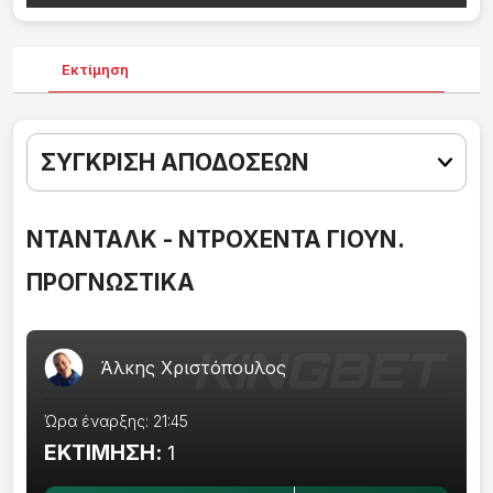
Εκτίμηση
Αποδ
ΣΥΓΚΡΙΣΗ ΑΠΟΔΟΣΕΩΝ
ΝΤΑΝΤΑΛΚ - ΝΤΡΟΧΕΝΤΑ ΓΙΟΥΝ.
ΠΡΟΓΝΩΣΤΙΚΑ
Άλκης Χριστόπουλος
Ώρα έναρξης: 21:45
ΕΚΤΙΜΗΣΗ:
1