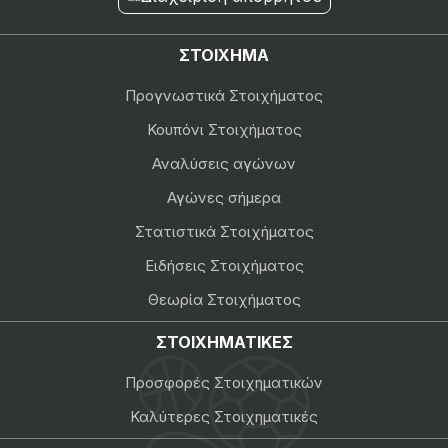
ΣΤΟΙΧΗΜΑ
Προγνωστικά Στοιχήματος
Κουπόνι Στοιχήματος
Αναλύσεις αγώνων
Αγώνες σήμερα
Στατιστικά Στοιχήματος
Ειδήσεις Στοιχήματος
Θεωρία Στοιχήματος
ΣΤΟΙΧΗΜΑΤΙΚΕΣ
Προσφορές Στοιχηματικών
Καλύτερες Στοιχηματικές