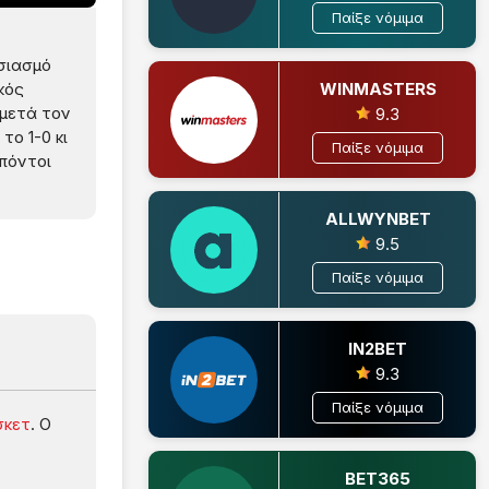
Παίξε νόμιμα
σιασμό
κός
WINMASTERS
 μετά τον
9.3
το 1-0 κι
Παίξε νόμιμα
 πόντοι
ALLWYNBET
9.5
Παίξε νόμιμα
IN2BET
9.3
Παίξε νόμιμα
σκετ
. Ο
BET365