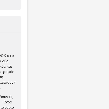
ΠΑΟΚ στα
ν δύο
κός και
 στροφές
πή.
ριμπάουντ
.
άουντ),
). Κατά
 ιστορία