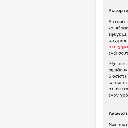
Ρεπορτ
Ασταμάτη
και πέρα
έφυγε με
αρχή και
στοιχήμ
ενώ σούτ
Έξι παίκτ
ριμπάουντ
5 ασίστ)
ιστορία τ
ότι έφτα
έναν χρό
Αγωνιστ
Νοκ άουτ