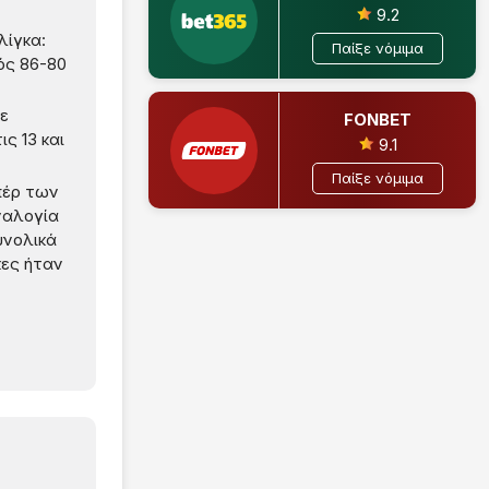
9.2
λίγκα:
Παίξε νόμιμα
ός 86-80
σε
FONBET
ς 13 και
9.1
Παίξε νόμιμα
υπέρ των
ναλογία
υνολικά
κες ήταν