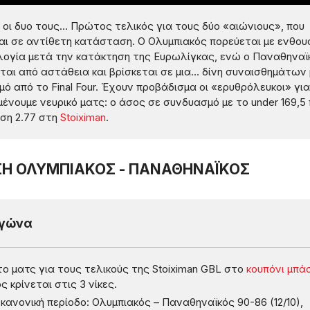
 οι δυο τους… Πρώτος τελικός για τους δύο «αιώνιους», που
αι σε αντίθετη κατάσταση. Ο Ολυμπιακός πορεύεται με ενθου
λογία μετά την κατάκτηση της Ευρωλίγκας, ενώ ο Παναθηναϊ
ται από αστάθεια και βρίσκεται σε μια… δίνη συναισθημάτων
ό από το Final Four. Έχουν προβάδισμα οι «ερυθρόλευκοι» για 
μένουμε νευρικό ματς: ο άσος σε συνδυασμό με το under 169,5
ση 2.77 στη
Stoiximan
.
Η ΟΛΥΜΠΙΑΚΟΣ - ΠΑΝΑΘΗΝΑΪΚΟΣ
Αγώνα
ο ματς για τους τελικούς της Stoiximan GBL στο
κουπόνι μπά
ς κρίνεται στις 3 νίκες.
κανονική περίοδο: Ολυμπιακός – Παναθηναϊκός 90-86 (12/10),