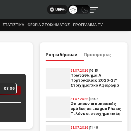
UEFA
ΣΤΑΤΙΣΤΙΚΑ
ΘΕΩΡΙΑ ΣΤΟΙΧΗΜΑΤΟΣ
ΠΡΟΓΡΑΜΜΑ TV
Ροή ειδήσεων
Προσφορές
31.07.2026
|
16:15
Πρωτάθλημα Α
Πορτογαλίας 2026-27:
Στοιχηματικό Αφιέρωμα
03.06
ίμηση
31.07.2026
|
12:08
Θα μπουν οι κυπριακές
ομάδες σε League Phase;
Τι λένε οι στοιχηματικές
31.07.2026
|
11:49