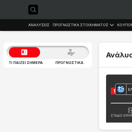
ΑΝΑΛΥΣΕΙΣ
ΠΡΟΓΝΩΣΤΙΚΑ ΣΤΟΙΧΗΜΑΤΟΣ
ΚΟΥΠΟΝ
Ανάλυ
ΤΙ ΠΑΙΖΕΙ ΣΗΜΕΡΑ
ΠΡΟΓΝΩΣΤΙΚΑ
Ε
1
ΣΤΑΔΙΟ ΕΙΡΗ