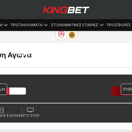
Ι
ΠΡΩΤΑΘΛΗΜΑΤΑ
ΣΤΟΙΧΗΜΑΤΙΚΕΣ ΕΤΑΙΡΙΕΣ
ΠΡΟΣΦΟΡΕΣ
ΟΛΥΜΠΙΑΚΟΣ - ΠΑΝΑΘΗΝΑΪΚΟΣ
ση Αγώνα
Και τώρα οι δυο τους
ΛΛ1
21:00
2
Εκτ
ΝΗΣ & ΦΙΛΙΑΣ
ΕΡΤ2 ΣΠΟΡ