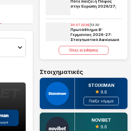
Πότε παίζει η Πάφος
στην Ευρώπη 2026/27;
Αποδόσεις
30.07.2026
|
13:30
Πρωτάθλημα Β‘
Γερμανίας 2026-27:
Στοιχηματικό Αφιέρωμα
Όλες οι ειδήσεις
30.07.2026
|
13:00
Euroleague 2026-27: Το
πρόγραμμα της regular
season
Στοιχηματικές
STOIXIMAN
9.6
Παίξε νόμιμα
NOVIBET
όμιμα
9.6