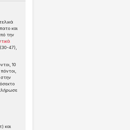
τελικά
ίπατο και
από την
στικά
(30-47),
ντοι, 10
 πόντοι,
 στην
ρόσεκτο
μπλήρωσε
) και