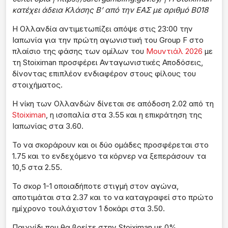
κατέχει άδεια Κλάσης Β’ από την ΕΑΣ με αριθμό B018
H Ολλανδία αντιμετωπίζει απόψε στις 23:00 την
Ιαπωνία για την πρώτη αγωνιστική του Group F στο
πλαίσιο της φάσης των ομίλων του
Μουντιάλ 2026
με
τη Stoiximan προσφέρει Ανταγωνιστικές Αποδόσεις,
δίνοντας επιπλέον ενδιαφέρον στους φίλους του
στοιχήματος.
Η νίκη των Ολλανδών δίνεται σε απόδοση 2.02 από τη
Stoiximan
, η ισοπαλία στα 3.55 και η επικράτηση της
Ιαπωνίας στα 3.60.
Το να σκοράρουν και οι δύο ομάδες προσφέρεται στο
1.75 και το ενδεχόμενο τα κόρνερ να ξεπεράσουν τα
10,5 στα 2.55.
Το σκορ 1-1 οποιαδήποτε στιγμή στον αγώνα,
αποτιμάται στα 2.37 και το να καταγραφεί στο πρώτο
ημίχρονο τουλάχιστον 1 δοκάρι στα 3.50.
Παιχνίδι που θα βρείτε στην Stoiximan με 0%