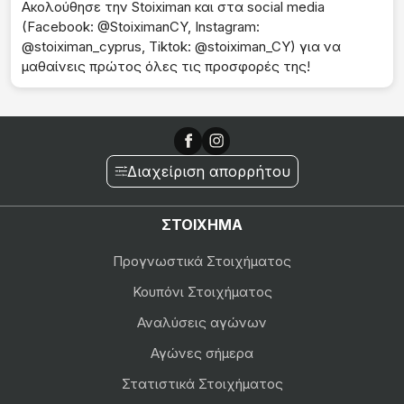
Ακολούθησε την Stoiximan και στα social media
(Facebook: @StoiximanCY, Instagram:
@stoiximan_cyprus, Tiktok: @stoiximan_CY) για να
μαθαίνεις πρώτος όλες τις προσφορές της!
Διαχείριση απορρήτου
ΣΤΟΙΧΗΜΑ
Προγνωστικά Στοιχήματος
Κουπόνι Στοιχήματος
Αναλύσεις αγώνων
Αγώνες σήμερα
Στατιστικά Στοιχήματος