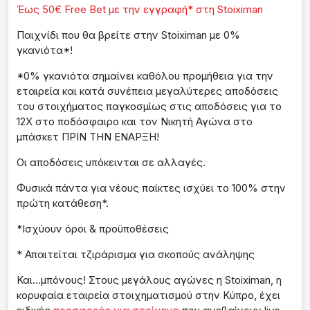
Έως 50€ Free Bet με την εγγραφή* στη Stoiximan
Παιχνίδι που θα βρείτε στην Stoiximan με 0%
γκανιότα*!
*0% γκανιότα σημαίνει καθόλου προμήθεια για την
εταιρεία και κατά συνέπεια μεγαλύτερες αποδόσεις
του στοιχήματος παγκοσμίως στις αποδόσεις για το
12Χ στο ποδόσφαιρο και τον Νικητή Αγώνα στο
μπάσκετ ΠΡΙΝ ΤΗΝ ΕΝΑΡΞΗ!
Οι αποδόσεις υπόκεινται σε αλλαγές.
Φυσικά πάντα για νέους παίκτες ισχύει το 100% στην
πρώτη κατάθεση*.
*Ισχύουν όροι & προϋποθέσεις
* Απαιτείται τζιράρισμα για σκοπούς ανάληψης
Και…μπόνους! Στους μεγάλους αγώνες η Stoiximan, η
κορυφαία εταιρεία στοιχηματισμού στην Κύπρο, έχει