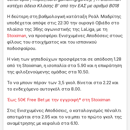
κατέχει άδεια Κλάσης Β’ από την ΕΑΣ με αριθμό B018
H δεύτερη στη βαθμολογική κατάταξη Ρεάλ Μαδρίτης
υποδέχεται απόψε στις 22:30 την ουραγό Οβιέδο στο
πλαίσιο της 36ης αγωνιστικής της LaLiga, με τη
Stoiximan
, να προσφέρει Ενισχυμένες Αποδόσεις στους
φίλους του στοιχήματος και του ισπανικού
ποδοσφαίρου.
Η νίκη των γηπεδούχων προσφέρεται σε απόδοση 1.28
από τη Stoiximan, η ισοπαλία στα 5.90 και η επικράτηση
της φιλοξενούμενης ομάδας στα 10.50.
Το να μπουν πέραν των 3,5 γκολ δίνεται στα 2.22 και
το ενδεχόμενο αυτογκόλ στα 8.00.
Έως 50€ Free Bet με την εγγραφή* στη Stoiximan
Στις Ενισχυμένες Αποδόσεις, ο καταλογισμός πέναλτι
αποτιμάται στα 2.95 και το να μπει το πρώτο γκολ της
αναμέτρησης με κεφαλιά στα 6.10.