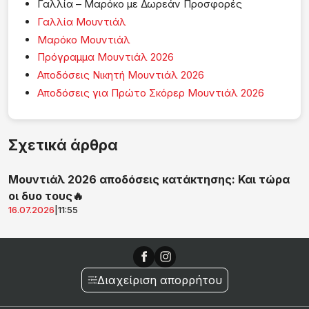
Γαλλία – Μαρόκο με Δωρεάν Προσφορές
Γαλλία Μουντιάλ
Μαρόκο Μουντιάλ
Πρόγραμμα Μουντιάλ 2026
Αποδόσεις Νικητή Μουντιάλ 2026
Αποδόσεις για Πρώτο Σκόρερ Μουντιάλ 2026
Σχετικά άρθρα
Μουντιάλ 2026 αποδόσεις κατάκτησης: Και τώρα
Π
οι δυο τους🔥
Α
16.07.2026
|
11:55
1
Διαχείριση απορρήτου