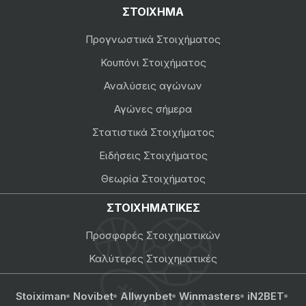
ΣΤΟΙΧΗΜΑ
Προγνωστικά Στοιχήματος
Κουπόνι Στοιχήματος
Αναλύσεις αγώνων
Αγώνες σήμερα
Στατιστικά Στοιχήματος
Ειδήσεις Στοιχήματος
Θεωρία Στοιχήματος
ΣΤΟΙΧΗΜΑΤΙΚΕΣ
Προσφορές Στοιχηματικών
Καλύτερες Στοιχηματικές
Stoiximan
Novibet
Allwynbet
Winmasters
iN2BET