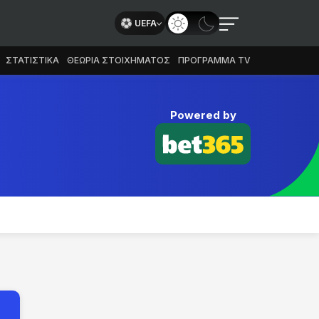
UEFA
ΣΤΑΤΙΣΤΙΚΑ
ΘΕΩΡΙΑ ΣΤΟΙΧΗΜΑΤΟΣ
ΠΡΟΓΡΑΜΜΑ TV
Powered by
Πρόγραμμα