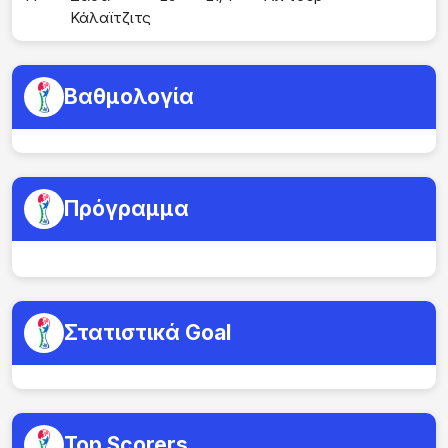
Κάλαϊτζιτς
Βαθμολογία
Πρόγραμμα
Στατιστικά Goal
Top Scorers