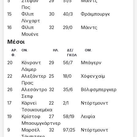
5
Στέφαν 
29
51/5
Μάιντζ
Πος
15
Φίλιπ 
30
40/3
Φράιμπουργκ
Λίνχαρτ
16
Φίλιπ 
32
29/0
Μάιντς
Μουένε
Μέσοι
ΑΡ.
ΟΝ.
ΗΛ.
ΔΣ/
ΟΜ.
Φ.
ΓΚΟΛ
20
Κόνραντ 
29
56/7
Μπάγερν
Λάιμερ
22
Αλεξάντερ 
25
18/0
Χόφενχαϊμ
Πρας
26
Αλεσάντρο 
32
35/6
Βόλφσμπεργκερ
Σεπφ
17
Κάρνεϊ 
22
2/1
Ντόρτμουντ
Τσουκουεμέκα
19
Κρίστοφ 
27
58/19
Λειψία
Μπαουμγκάρτνερ
9
Μαρσέλ 
32
97/25
Ντόρτμουντ
Σάμπιτσερ