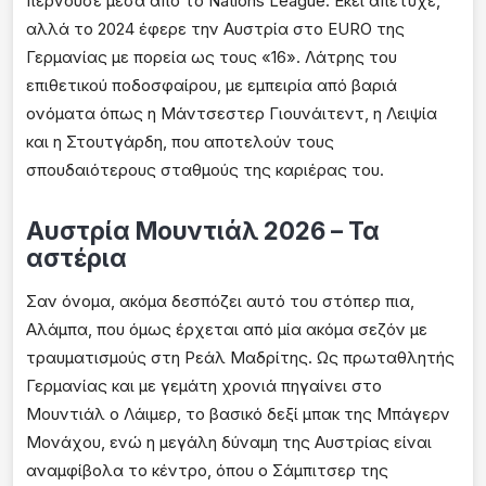
περνούσε μέσα από το Nations League. Εκεί απέτυχε,
αλλά το 2024 έφερε την Αυστρία στο EURO της
Γερμανίας με πορεία ως τους «16». Λάτρης του
επιθετικού ποδοσφαίρου, με εμπειρία από βαριά
ονόματα όπως η Μάντσεστερ Γιουνάιτεντ, η Λειψία
και η Στουτγάρδη, που αποτελούν τους
σπουδαιότερους σταθμούς της καριέρας του.
Αυστρία Μουντιάλ 2026 – Τα
αστέρια
Σαν όνομα, ακόμα δεσπόζει αυτό του στόπερ πια,
Αλάμπα, που όμως έρχεται από μία ακόμα σεζόν με
τραυματισμούς στη Ρεάλ Μαδρίτης. Ως πρωταθλητής
Γερμανίας και με γεμάτη χρονιά πηγαίνει στο
Μουντιάλ ο Λάιμερ, το βασικό δεξί μπακ της Μπάγερν
Μονάχου, ενώ η μεγάλη δύναμη της Αυστρίας είναι
αναμφίβολα το κέντρο, όπου ο Σάμπιτσερ της