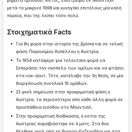
βήματα προόδου. Φέτος, επιστρέφει σε Μουντιάλ
μετά το μακρινό 1998 και κυνηγάει επιτέλους μία καλή
πορεία, που της λείπει τόσο πολύ.
Στοιχηματικά Facts
Για 8η φορά στην ιστορία της βρίσκεται σε τελική
φάση Παγκοσμίου Κυπέλλου η Αυστρία.
Το 1954 κατάφερε για τελευταία φορά να
ξεπεράσει τον σκόπελο των ομίλων και να φτάσει
στα νοκ-άουτ. Τότε, κατέλαβε την 3η θέση, σε μία
διοργάνωση συνολικά 16 ομάδων.
22 γκολ σημείωσε στην προκριματική φάση η
Αυστρία, τα περισσότερα από κάθε άλλη φορά σε
προσπάθεια εισόδου στο Μουντιάλ.
Στην προκριματική διαδικασία, η εστία της
Αυστρίας παραβιάστηκε σε 4 ματς. Στα δύο
δέχθηκε γκολ από τη Βοσνία-Ερζεγοβίνη και στα