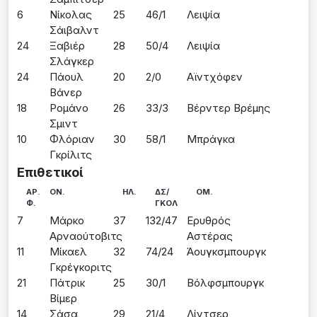
6
Νίκολας 
25
46/1
Λειψία
Σάιβαλντ
24
Ξαβιέρ 
28
50/4
Λειψία
Σλάγκερ
24
Πάουλ 
20
2/0
Αϊντχόφεν
Βάνερ
18
Ρομάνο 
26
33/3
Βέρντερ Βρέμης
Σμιντ
10
Φλόριαν 
30
58/1
Μπράγκα
Γκρίλιτς
Επιθετικοί
ΑΡ.
ΟΝ.
ΗΛ.
ΔΣ/
ΟΜ.
Φ.
ΓΚΟΛ
7
Μάρκο 
37
132/47
Ερυθρός
Αρναούτοβιτς
Αστέρας
11
Μίκαελ 
32
74/24
Άουγκσμπουργκ
Γκρέγκοριτς
21
Πάτρικ 
25
30/1
Βόλφσμπουργκ
Βίμερ
14
Σάσα 
29
21/4
Λίντσερ