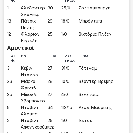
Φ.
ΓΚΟΛ
1
Αλεξάντερ 
30
25/0
Σάλτσμπουργκ
Σλάγκερ
13
Πάτρικ 
29
18/0
Μπρόντμπι
Πεντς
12
Φλόριαν 
25
1/0
Βικτόρια Πλζεν
Βίγκελε
Αμυντικοί
ΑΡ.
ΟΝ.
ΗΛ.
ΔΣ/
ΟΜ.
Φ.
ΓΚΟΛ
3
Κέβιν 
27
31/0
Τότεναμ
Ντάνσο
23
Μάρκο 
28
10/0
Βέρντερ Βρέμης
Φριντλ
25
Μίκαελ 
27
4/0
Βενέτσια
Σβόμποντα
8
Νταβίντ 
34
112/15
Ρεάλ Μαδρίτης
Αλάμπα
2
Νταβίντ 
25
1/0
Έλτσε
Αφενγκρούμπερ