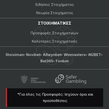
Ειδήσεις Στοιχήματος
Θεωρία Στοιχήματος
ΣΤΟΙΧΗΜΑΤΙΚΕΣ
Προσφορές Στοιχηματικών
Καλύτερες Στοιχηματικές
Stoiximan
Novibet
Allwynbet
Winmasters
iN2BET
Bet365
Fonbet
*Για όλες τις Προσφορές: Ισχύουν όροι και
προϋποθέσεις