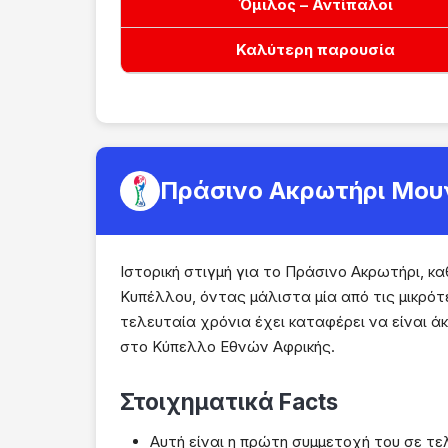
Όμιλος – Αντίπαλοι
Καλύτερη παρουσία
Πράσινο Ακρωτήρι Μου
Ιστορική στιγμή για το Πράσινο Ακρωτήρι, κ
Κυπέλλου, όντας μάλιστα μία από τις μικρό
τελευταία χρόνια έχει καταφέρει να είναι 
στο Κύπελλο Εθνών Αφρικής.
Στοιχηματικά Facts
Αυτή είναι η πρώτη συμμετοχή του σε τε