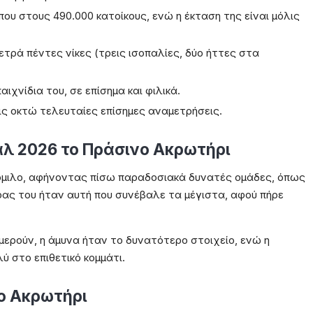
υ στους 490.000 κατοίκους, ενώ η έκταση της είναι μόλις
ετρά πέντες νίκες (τρεις ισοπαλίες, δύο ήττες στα
αιχνίδια του, σε επίσημα και φιλικά.
ις οκτώ τελευταίες επίσημες αναμετρήσεις.
άλ 2026 το Πράσινο Ακρωτήρι
 όμιλο, αφήνοντας πίσω παραδοσιακά δυνατές ομάδες, όπως
ρας του ήταν αυτή που συνέβαλε τα μέγιστα, αφού πήρε
μερούν, η άμυνα ήταν το δυνατότερο στοιχείο, ενώ η
 στο επιθετικό κομμάτι.
ο Ακρωτήρι