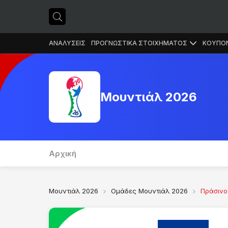
ΑΝΑΛΥΣΕΙΣ
ΠΡΟΓΝΩΣΤΙΚΑ ΣΤΟΙΧΗΜΑΤΟΣ
ΚΟΥΠΟΝ
Μουντιάλ 2026
Αρχική
Μουντιάλ 2026
Ομάδες Μουντιάλ 2026
Πράσινο