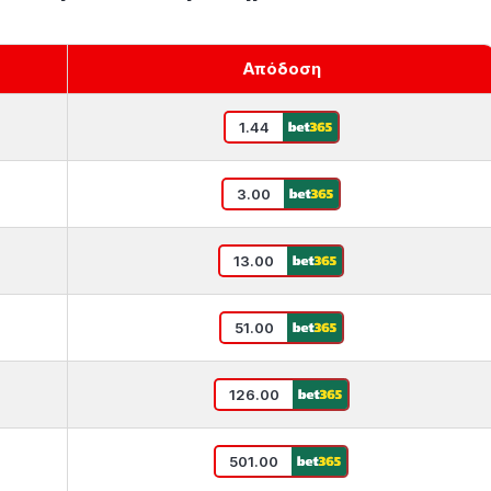
Απόδοση
1.44
3.00
13.00
51.00
126.00
501.00