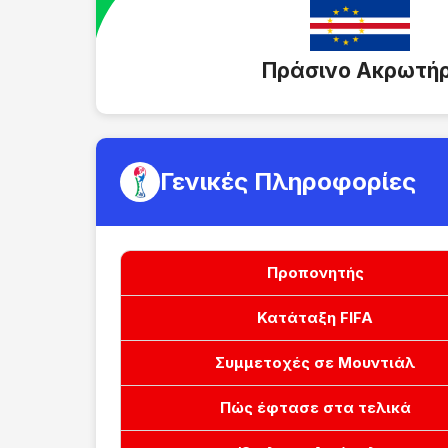
Πράσινο Ακρωτήρ
Γενικές Πληροφορίες
Προπονητής
Κατάταξη FIFA
Συμμετοχές σε Μουντιάλ
Πώς έφτασε στα τελικά