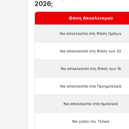
2026;
Φάση Αποκλεισμού
Να αποκλειστεί στη Φάση Ομίλων
Να αποκλειστεί στη Φάση των 32
Να αποκλειστεί στη Φάση των 16
Να αποκλειστεί στα Προημιτελικά
Να αποκλειστεί στα Ημιτελικά
Να χάσει τον Τελικό