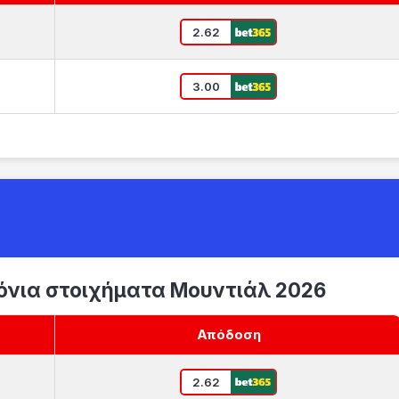
2.62
3.00
νια στοιχήματα Μουντιάλ 2026
Απόδοση
2.62