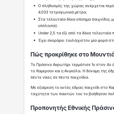
Ο πληθυσμός της χώρας ανέρχεται περίπο
4.033 τετραγωνικά μέτρα.
Στα τελευταία δέκα επίσημα παιχνίδια, μ
υπόλοιπα).
Under 2,5 τα έξι από τα δέκα τελευταία π
Έχει σκοράρει τουλάχιστον μία φορά στ
Πώς προκρίθηκε στο Μουντι
Το Πράσινο Ακρωτήρι τερμάτισε 1ο στον 4ο
το Καμερούν και η Ανγκόλα. Η δύναμη της έδ
πέντε νίκες σε πέντε παιχνίδια.
Με εξαίρεση το εκτός έδρας παιχνίδι στο Κα
ταχύτητα των παικτών του το βοήθησαν πολύ
Προπονητής Εθνικής Πράσιν