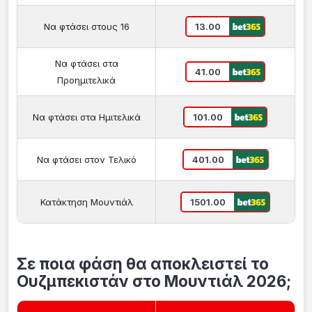
Να φτάσει στους 16
13.00
Να φτάσει στα
41.00
Προημιτελικά
Να φτάσει στα Ημιτελικά
101.00
Να φτάσει στον Τελικό
401.00
Κατάκτηση Μουντιάλ
1501.00
Σε ποια φάση θα αποκλειστεί το
Ουζμπεκιστάν στο Μουντιάλ 2026;