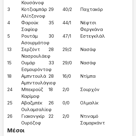
Κουσάνοφ
3
Κοτζιαμπάρ 
29
40/2
Παχτακόρ
Αλίτζονοφ
4
Φαρούκ 
35
44/1
Νέφτσι
Σαφίεφ
Φεργκάνα
5
Ρουτάμ 
30
47/1
Εστεγκλάλ
Ασουρμάτοφ
13
Σερζόντ 
28
29/2
Νασάφ
Νασρουλάεφ
15
Ουμάρ 
33
29/0
Νασάφ
Εσμουρόντοφ
18
Αμπντουλά 
28
16/0
Ντίμπα
Αμπντουλάγιεφ
24
Μπεκρούζ 
18
2/0
Σουρχόν
Καρίμοφ
25
Αβαζμπέκ 
26
0/0
Ολμαλίκ
Ουλαμσαλίεφ
26
Γιακονγκίρ 
22
2/0
Ντιναμό
Ουρόζοφ
Σαμαρκάντ
Μέσοι