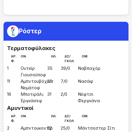
Ρόστερ
Τερματοφύλακες
ΑΡ.
ΟΝ.
ΗΛ.
ΔΣ/
ΟΜ.
Φ.
ΓΚΟΛ
1
Ουτκίρ 
35
39/0
Ναβπαχόρ
Γιουσούποφ
11
Αμπντουβόχιντ 
25
7/0
Νασάφ
Νεμάτοφ
16
Μποτιράλι 
31
2/0
Νέφτσι
Εργκάσεφ
Φεργκάνα
Αμυντικοί
ΑΡ.
ΟΝ.
ΗΛ.
ΔΣ/
ΟΜ.
Φ.
ΓΚΟΛ
2
Αμπντουκοντίρ 
22
25/0
Μάντσεστερ Σίτι