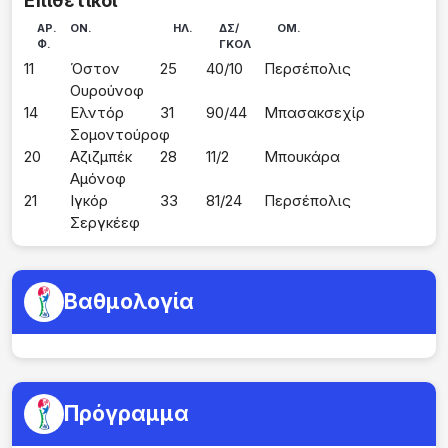
Επιθετικοί
ΑΡ.
ΟΝ.
ΗΛ.
ΔΣ/
ΟΜ.
Φ.
ΓΚΟΛ
11
Όστον 
25
40/10
Περσέπολις
Ουρούνοφ
14
Ελντόρ 
31
90/44
Μπασακσεχίρ
Σομοντούροφ
20
Αζιζμπέκ 
28
11/2
Μπουκάρα
Αμόνοφ
21
Ιγκόρ 
33
81/24
Περσέπολις
Σεργκέεφ
Βαθμολογία
Πρόγραμμα