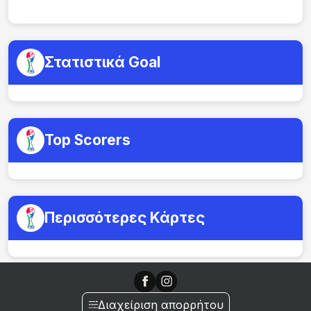
Στατιστικά Goal
Top Scorers
Περισσότερες Κάρτες
Διαχείριση απορρήτου