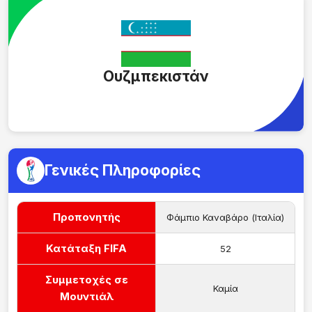
Ουζμπεκιστάν
Γενικές Πληροφορίες
Προπονητής
Φάμπιο Καναβάρο (Ιταλία)
Κατάταξη FIFA
52
Συμμετοχές σε
Καμία
Μουντιάλ