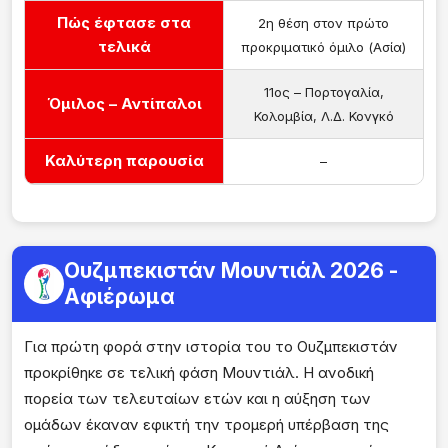
Πώς έφτασε στα
2η θέση στον πρώτο
τελικά
προκριματικό όμιλο (Ασία)
11ος – Πορτογαλία,
Όμιλος – Αντίπαλοι
Κολομβία, Λ.Δ. Κονγκό
Καλύτερη παρουσία
–
Ουζμπεκιστάν Μουντιάλ 2026 -
Αφιέρωμα
Για πρώτη φορά στην ιστορία του το Ουζμπεκιστάν
προκρίθηκε σε τελική φάση Μουντιάλ. Η ανοδική
πορεία των τελευταίων ετών και η αύξηση των
ομάδων έκαναν εφικτή την τρομερή υπέρβαση της