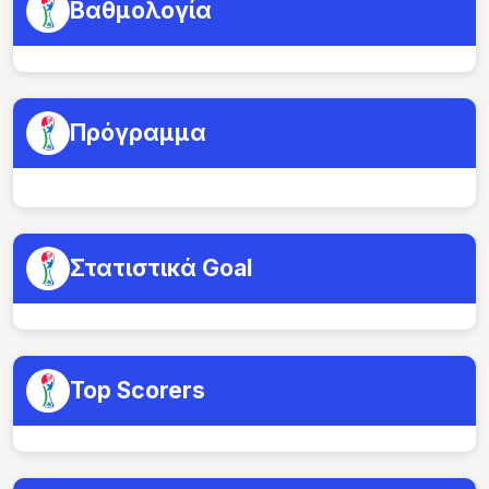
Βαθμολογία
Πρόγραμμα
Στατιστικά Goal
Top Scorers