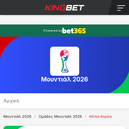
Powered by
Μουντιάλ 2026
Αρχική
Π
Μουντιάλ 2026
Ομάδες Μουντιάλ 2026
Νότια Κορέα