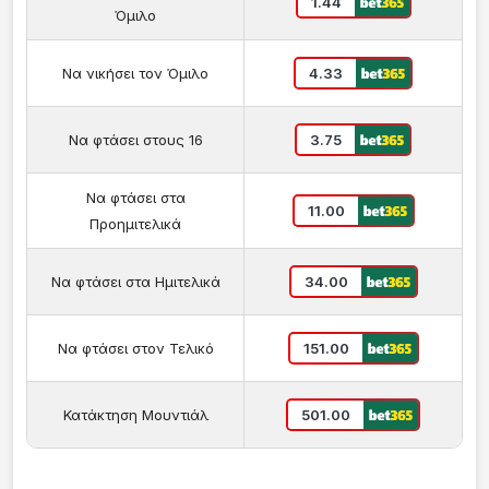
1.44
Όμιλο
Να νικήσει τον Όμιλο
4.33
Να φτάσει στους 16
3.75
Να φτάσει στα
11.00
Προημιτελικά
Να φτάσει στα Ημιτελικά
34.00
Να φτάσει στον Τελικό
151.00
Κατάκτηση Μουντιάλ
501.00