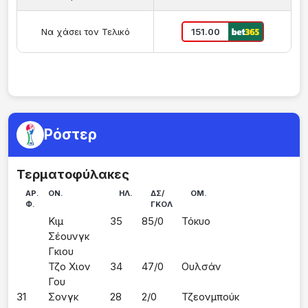
Να χάσει τον Τελικό
151.00
Ρόστερ
Τερματοφύλακες
ΑΡ.
ΟΝ.
ΗΛ.
ΔΣ/
ΟΜ.
Φ.
ΓΚΟΛ
Κιμ 
35
85/0
Τόκυο
Σέουνγκ 
Γκιου
Τζο Χιον 
34
47/0
Ουλσάν
Γου
31
Σονγκ 
28
2/0
Τζεονμπούκ