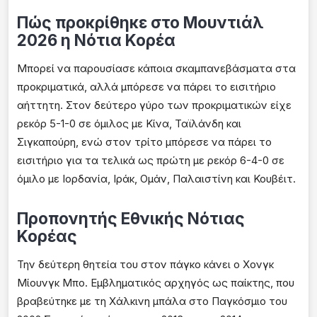
Πώς προκρίθηκε στο Μουντιάλ
2026 η Νότια Κορέα
Μπορεί να παρουσίασε κάποια σκαμπανεβάσματα στα
προκριματικά, αλλά μπόρεσε να πάρει το εισιτήριο
αήττητη. Στον δεύτερο γύρο των προκριματικών είχε
ρεκόρ 5-1-0 σε όμιλος με Κίνα, Ταϊλάνδη και
Σιγκαπούρη, ενώ στον τρίτο μπόρεσε να πάρει το
εισιτήριο για τα τελικά ως πρώτη με ρεκόρ 6-4-0 σε
όμιλο με Ιορδανία, Ιράκ, Ομάν, Παλαιστίνη και Κουβέιτ.
Προπονητής Εθνικής Νότιας
Κορέας
Την δεύτερη θητεία του στον πάγκο κάνει ο Χονγκ
Μίουνγκ Μπο. Εμβληματικός αρχηγός ως παίκτης, που
βραβεύτηκε με τη Χάλκινη μπάλα στο Παγκόσμιο του