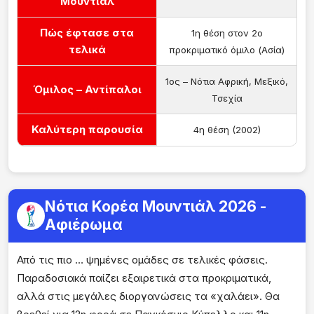
Μουντιάλ
Πώς έφτασε στα
1η θέση στον 2ο
τελικά
προκριματικό όμιλο (Ασία)
1ος – Νότια Αφρική, Μεξικό,
Όμιλος – Αντίπαλοι
Τσεχία
Καλύτερη παρουσία
4η θέση (2002)
Νότια Κορέα Μουντιάλ 2026 -
Αφιέρωμα
Από τις πιο … ψημένες ομάδες σε τελικές φάσεις.
Παραδοσιακά παίζει εξαιρετικά στα προκριματικά,
αλλά στις μεγάλες διοργανώσεις τα «χαλάει». Θα