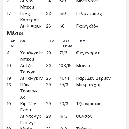
3
Λι Χαν 
24
6/0
Μίντιλαντ
Μπέομ
17
Γενς 
23
5/0
Γκλάντμπαχ
Κάστροπ
Λι Κι Χιουκ
26
1/0
Γκανγκβόν
Μέσοι
ΑΡ.
ΟΝ.
ΗΛ.
ΔΣ/
ΟΜ.
Φ.
ΓΚΟΛ
4
Χουάνγκ Ιν 
29
71/6
Φέγενορντ
Μπέομ
10
Λι Τζε 
33
103/15
Μάιντς
Σουνγκ
19
Λι Κανγκ Ιν
25
46/11
Παρί Σεν Ζερμέν
13
Πάικ 
29
25/3
Μπέρμιγχαμ
Σέουνγκ 
Χο
10
Κιμ Τζιν 
29
20/3
Τζέονμπουκ
Γκιου
Λι Ντονγκ 
28
16/3
Ουλσάν
Γκιονγκ
10
Μπάε 
22
12/2
Στόουκ