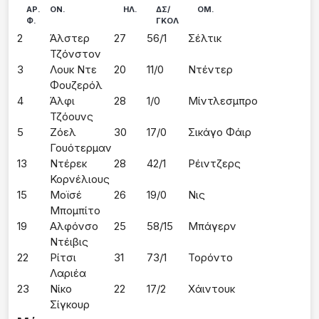
ΑΡ.
ΟΝ.
ΗΛ.
ΔΣ/
ΟΜ.
Φ.
ΓΚΟΛ
2
Άλστερ 
27
56/1
Σέλτικ
Τζόνστον
3
Λουκ Ντε 
20
11/0
Ντέντερ
Φουζερόλ
4
Άλφι 
28
1/0
Μίντλεσμπρο
Τζόουνς
5
Ζόελ 
30
17/0
Σικάγο Φάιρ
Γουότερμαν
13
Ντέρεκ 
28
42/1
Ρέιντζερς
Κορνέλιους
15
Μοϊσέ 
26
19/0
Νις
Μπομπίτο
19
Αλφόνσο 
25
58/15
Μπάγερν
Ντέιβις
22
Ρίτσι 
31
73/1
Τορόντο
Λαριέα
23
Νίκο 
22
17/2
Χάιντουκ
Σίγκουρ