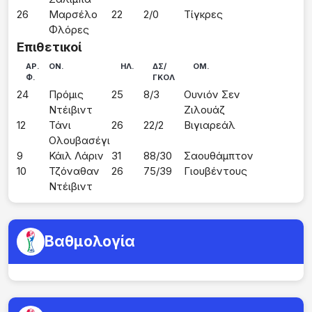
26
Μαρσέλο 
22
2/0
Τίγκρες
Φλόρες
Επιθετικοί
ΑΡ.
ΟΝ.
ΗΛ.
ΔΣ/
ΟΜ.
Φ.
ΓΚΟΛ
24
Πρόμις 
25
8/3
Ουνιόν Σεν
Ντέιβιντ
Ζιλουάζ
12
Τάνι 
26
22/2
Βιγιαρεάλ
Ολουβασέγι
9
Κάιλ Λάριν
31
88/30
Σαουθάμπτον
10
Τζόναθαν 
26
75/39
Γιουβέντους
Ντέιβιντ
Βαθμολογία