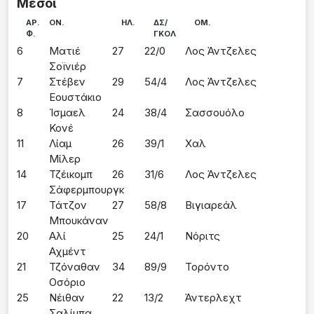
Μέσοι
ΑΡ.
ΟΝ.
ΗΛ.
ΔΣ/
ΟΜ.
Φ.
ΓΚΟΛ
6
Ματιέ 
27
22/0
Λος Άντζελες
Σοϊνιέρ
7
Στέβεν 
29
54/4
Λος Άντζελες
Εουστάκιο
8
Ίσμαελ 
24
38/4
Σασσουόλο
Κονέ
11
Λίαμ 
26
39/1
Χαλ
Μίλερ
14
Τζέικομπ 
26
31/6
Λος Άντζελες
Σάφερμπουργκ
17
Τάτζον 
27
58/8
Βιγιαρεάλ
Μπουκάναν
20
Αλί 
25
24/1
Νόριτς
Αχμέντ
21
Τζόναθαν 
34
89/9
Τορόντο
Οσόριο
25
Νέιθαν 
22
13/2
Άντερλεχτ
Σαλίμπα