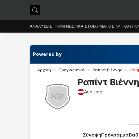
ΑΝΑΛΥΣΕΙΣ
ΠΡΟΓΝΩΣΤΙΚΑ ΣΤΟΙΧΗΜΑΤΟΣ
ΚΟΥΠΟΝ
Powered by
Αρχική
Προγνωστικά
Ραπίντ Βιέννης
Βαθ
Ραπίντ Βιένν
Αυστρία
Σύνοψη
Πρόγραμμα
Βαθ