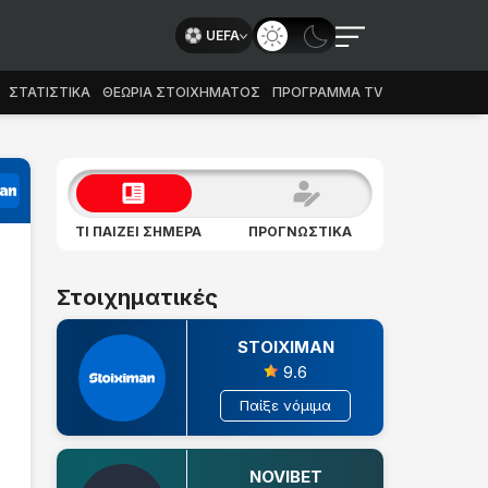
UEFA
ΣΤΑΤΙΣΤΙΚΑ
ΘΕΩΡΙΑ ΣΤΟΙΧΗΜΑΤΟΣ
ΠΡΟΓΡΑΜΜΑ TV
ΤΙ ΠΑΙΖΕΙ ΣΗΜΕΡΑ
ΠΡΟΓΝΩΣΤΙΚΑ
Στοιχηματικές
STOIXIMAN
9.6
Παίξε νόμιμα
NOVIBET