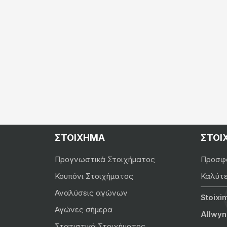
ΣΤΟΙΧΗΜΑ
ΣΤΟΙ
Προγνωστικά Στοιχήματος
Προσφο
Κουπόνι Στοιχήματος
Καλύτε
Αναλύσεις αγώνων
Stoixi
Αγώνες σήμερα
Allwyn
Στατιστικά Στοιχήματος