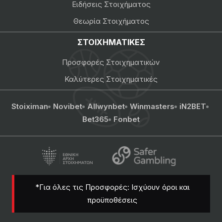
Ειδήσεις Στοιχήματος
Θεωρία Στοιχήματος
ΣΤΟΙΧΗΜΑΤΙΚΕΣ
Προσφορές Στοιχηματικών
Καλύτερες Στοιχηματικές
Stoiximan
Novibet
Allwynbet
Winmasters
iN2BET
Bet365
Fonbet
*Για όλες τις Προσφορές: Ισχύουν όροι και
προϋποθέσεις