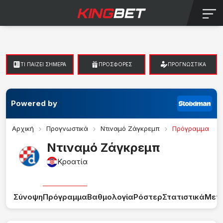
TI ΠΑΙΖΕΙ ΣΗΜΕΡΑ
ΠΡΟΣΦΟΡΕΣ
ΠΡΟΓΝΩΣΤΙΚΑ
Powered by
Αρχική
Προγνωστικά
Ντιναμό Ζάγκρεμπ
Πρόγραμμα
Ντιναμό Ζάγκρεμπ
Κροατία
Σύνοψη
Πρόγραμμα
Βαθμολογία
Ρόστερ
Στατιστικά
Μετ