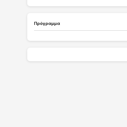
Πρόγραμμα