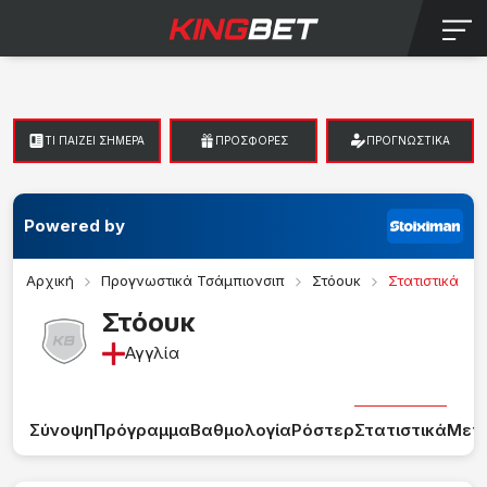
TI ΠΑΙΖΕΙ ΣΗΜΕΡΑ
ΠΡΟΣΦΟΡΕΣ
ΠΡΟΓΝΩΣΤΙΚΑ
Powered by
Αρχική
Προγνωστικά Τσάμπιονσιπ
Στόουκ
Στατιστικά
Στόουκ
Αγγλία
Σύνοψη
Πρόγραμμα
Βαθμολογία
Ρόστερ
Στατιστικά
Μετ