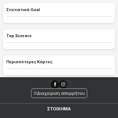
Στατιστικά Goal
Top Scorers
Περισσότερες Κάρτες
Διαχείριση απορρήτου
ΣΤΟΙΧΗΜΑ