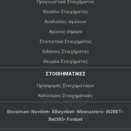
Προγνωστικά Στοιχήματος
Κουπόνι Στοιχήματος
Αναλύσεις αγώνων
Αγώνες σήμερα
Στατιστικά Στοιχήματος
Ειδήσεις Στοιχήματος
Θεωρία Στοιχήματος
ΣΤΟΙΧΗΜΑΤΙΚΕΣ
Προσφορές Στοιχηματικών
Καλύτερες Στοιχηματικές
Stoiximan
Novibet
Allwynbet
Winmasters
iN2BET
Bet365
Fonbet