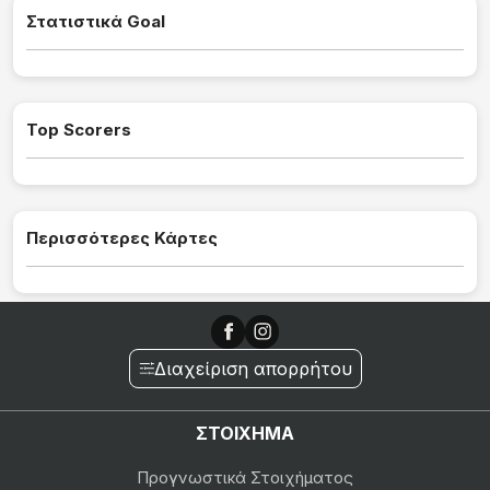
Στατιστικά Goal
Top Scorers
Περισσότερες Κάρτες
Διαχείριση απορρήτου
ΣΤΟΙΧΗΜΑ
Προγνωστικά Στοιχήματος