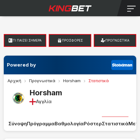
TI ΠΑΙΖΕΙ ΣΗΜΕΡΑ
ΠΡΟΣΦΟΡΕΣ
ΠΡΟΓΝΩΣΤΙΚΑ
Powered by
Αρχική
Προγνωστικά
Horsham
Στατιστικά
Horsham
Αγγλία
Σύνοψη
Πρόγραμμα
Βαθμολογία
Ρόστερ
Στατιστικά
Μετ