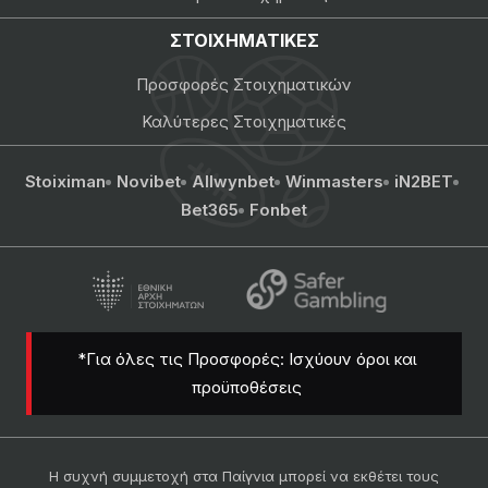
ΣΤΟΙΧΗΜΑΤΙΚΕΣ
Προσφορές Στοιχηματικών
Καλύτερες Στοιχηματικές
Stoiximan
Novibet
Allwynbet
Winmasters
iN2BET
Bet365
Fonbet
*Για όλες τις Προσφορές: Ισχύουν όροι και
προϋποθέσεις
Η συχνή συμμετοχή στα Παίγνια μπορεί να εκθέτει τους