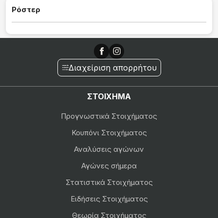
Ρόστερ
Διαχείριση απορρήτου
ΣΤΟΙΧΗΜΑ
Προγνωστικά Στοιχήματος
Κουπόνι Στοιχήματος
Αναλύσεις αγώνων
Αγώνες σήμερα
Στατιστικά Στοιχήματος
Ειδήσεις Στοιχήματος
Θεωρία Στοιχήματος