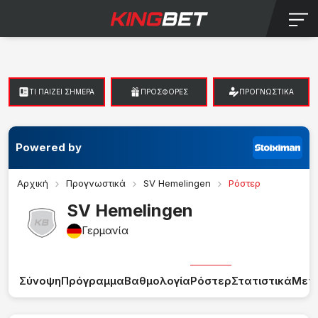
TI ΠΑΙΖΕΙ ΣΗΜΕΡΑ
ΠΡΟΣΦΟΡΕΣ
ΠΡΟΓΝΩΣΤΙΚΑ
Powered by
Αρχική
Προγνωστικά
SV Hemelingen
Ρόστερ
SV Hemelingen
Γερμανία
Σύνοψη
Πρόγραμμα
Βαθμολογία
Ρόστερ
Στατιστικά
Μετ