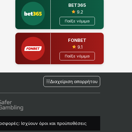
BET365
9.2
Παίξε νόμιμα
FONBET
9.1
Παίξε νόμιμα
Διαχείριση απορρήτου
ροσφορές: Ισχύουν όροι και προϋποθέσεις