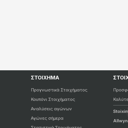
ΣΤΟΙΧΗΜΑ
ΣΤΟΙ
Προγνωστικά Στοιχήματος
Προσφο
Κουπόνι Στοιχήματος
Καλύτε
Αναλύσεις αγώνων
Stoixi
Αγώνες σήμερα
Allwyn
Στατιστικά Στοιχήματος