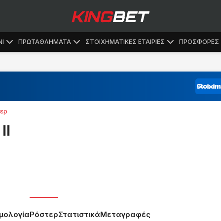
Ι
ΠΡΩΤΑΘΛΗΜΑΤΑ
ΣΤΟΙΧΗΜΑΤΙΚΕΣ ΕΤΑΙΡΙΕΣ
ΠΡΟΣΦΟΡΕΣ
ερ
II
μολογία
Ρόστερ
Στατιστικά
Μεταγραφές