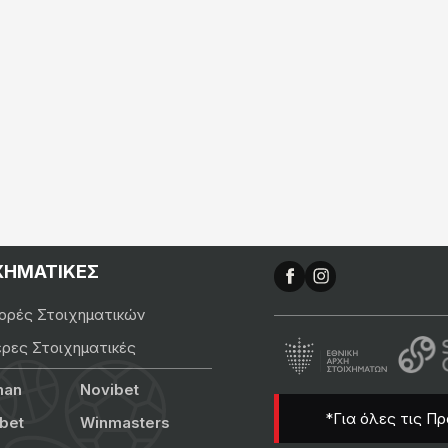
ΧΗΜΑΤΙΚΕΣ
ρές Στοιχηματικών
ρες Στοιχηματικές
man
Novibet
*Για όλες τις Π
bet
Winmasters