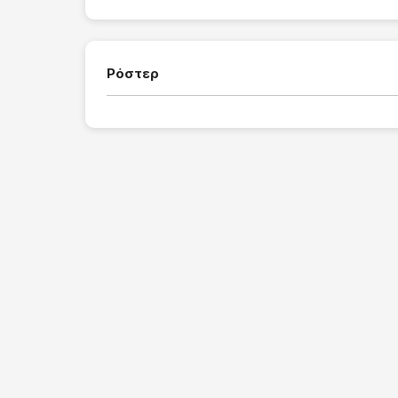
Ρόστερ