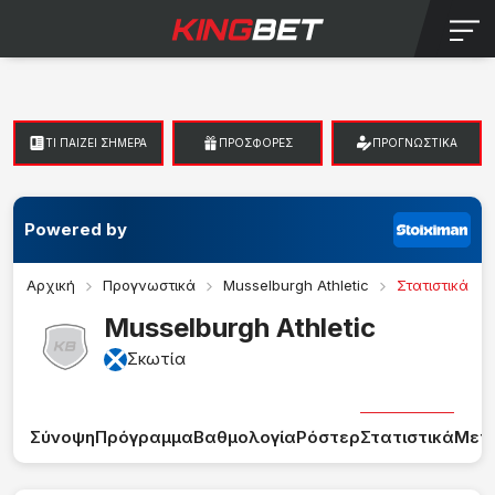
TI ΠΑΙΖΕΙ ΣΗΜΕΡΑ
ΠΡΟΣΦΟΡΕΣ
ΠΡΟΓΝΩΣΤΙΚΑ
Powered by
Αρχική
Προγνωστικά
Musselburgh Athletic
Στατιστικά
Musselburgh Athletic
Σκωτία
Σύνοψη
Πρόγραμμα
Βαθμολογία
Ρόστερ
Στατιστικά
Μετ