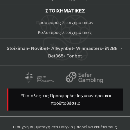
ΣΤΟΙΧΗΜΑΤΙΚΕΣ
Προσφορές Στοιχηματικών
Καλύτερες Στοιχηματικές
Stoiximan
Novibet
Allwynbet
Winmasters
iN2BET
Bet365
Fonbet
*Για όλες τις Προσφορές: Ισχύουν όροι και
προϋποθέσεις
Η συχνή συμμετοχή στα Παίγνια μπορεί να εκθέτει τους