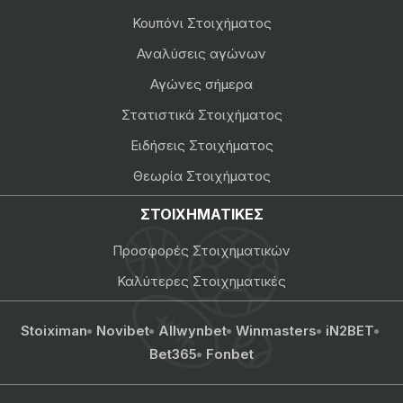
Κουπόνι Στοιχήματος
Αναλύσεις αγώνων
Αγώνες σήμερα
Στατιστικά Στοιχήματος
Ειδήσεις Στοιχήματος
Θεωρία Στοιχήματος
ΣΤΟΙΧΗΜΑΤΙΚΕΣ
Προσφορές Στοιχηματικών
Καλύτερες Στοιχηματικές
Stoiximan
Novibet
Allwynbet
Winmasters
iN2BET
Bet365
Fonbet