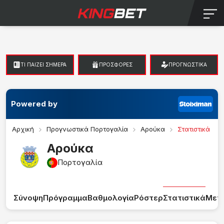
TI ΠΑΙΖΕΙ ΣΗΜΕΡΑ
ΠΡΟΣΦΟΡΕΣ
ΠΡΟΓΝΩΣΤΙΚΑ
Powered by
Αρχική
Προγνωστικά Πορτογαλία
Αρούκα
Στατιστικά
Αρούκα
Πορτογαλία
Σύνοψη
Πρόγραμμα
Βαθμολογία
Ρόστερ
Στατιστικά
Μετ