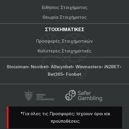
Ειδήσεις Στοιχήματος
Θεωρία Στοιχήματος
ΣΤΟΙΧΗΜΑΤΙΚΕΣ
Προσφορές Στοιχηματικών
Καλύτερες Στοιχηματικές
Stoiximan
Novibet
Allwynbet
Winmasters
iN2BET
Bet365
Fonbet
*Για όλες τις Προσφορές: Ισχύουν όροι και
προϋποθέσεις