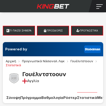
TI ΠΑΙΖΕΙ ΣΗΜΕΡΑ
ΠΡΟΣΦΟΡΕΣ
ΠΡΟΓΝΩΣΤΙΚΑ
Powered by
Αρχική
Προγνωστικά Νάσιοναλ Λιγκ
Γουέλντστοουν
Στατιστικά
Γουέλντστοουν
Αγγλία
Σύνοψη
Πρόγραμμα
Βαθμολογία
Ρόστερ
Στατιστικά
Μετ