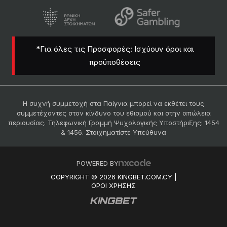
*Για όλες τις Προσφορές: Ισχύουν όροι και
προϋποθέσεις
Η συχνή συμμετοχή στα Παίγνια μπορεί να εκθέτει τους
συμμετέχοντες στον κίνδυνο του εθισμού και στην απώλεια
περιουσίας. Τηλεφωνική Γραμμή Ψυχολογικής Υποστήριξης: 1454
& 1456. Στοιχηματίστε Υπεύθυνα
POWERED BY
COPYRIGHT © 2026 KINGBET.COM.CY |
ΟΡΟΙ ΧΡΗΣΗΣ