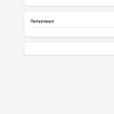
Πρόγραμμα