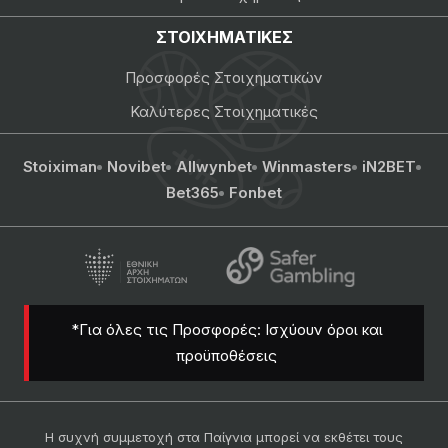
ΣΤΟΙΧΗΜΑΤΙΚΕΣ
Προσφορές Στοιχηματικών
Καλύτερες Στοιχηματικές
Stoiximan
Novibet
Allwynbet
Winmasters
iN2BET
Bet365
Fonbet
*Για όλες τις Προσφορές: Ισχύουν όροι και
προϋποθέσεις
Η συχνή συμμετοχή στα Παίγνια μπορεί να εκθέτει τους