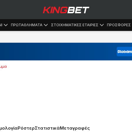
Ι
ΠΡΩΤΑΘΛΗΜΑΤΑ
ΣΤΟΙΧΗΜΑΤΙΚΕΣ ΕΤΑΙΡΙΕΣ
ΠΡΟΣΦΟΡΕΣ
μμα
μολογία
Ρόστερ
Στατιστικά
Μεταγραφές