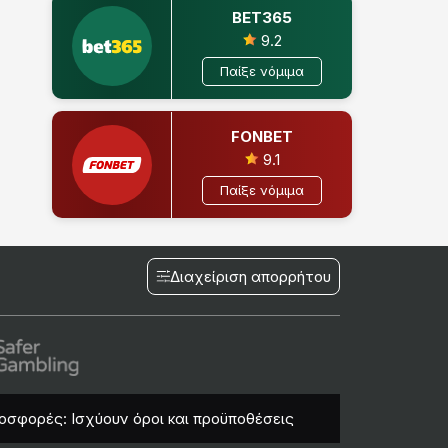
BET365
9.2
Παίξε νόμιμα
FONBET
9.1
Παίξε νόμιμα
Διαχείριση απορρήτου
ροσφορές: Ισχύουν όροι και προϋποθέσεις