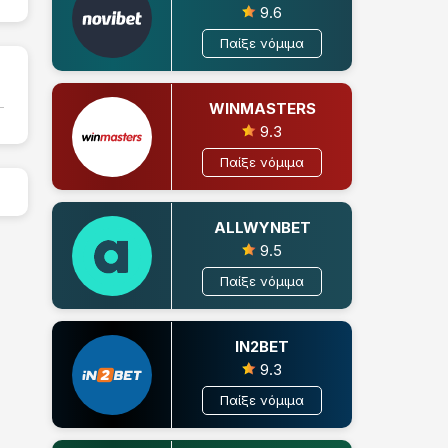
9.6
Παίξε νόμιμα
WINMASTERS
9.3
Παίξε νόμιμα
ALLWYNBET
9.5
Παίξε νόμιμα
IN2BET
9.3
Παίξε νόμιμα