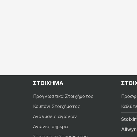
ΣΤΟΙΧΗΜΑ
ΣΤΟΙ
Προγνωστικά Στοιχήματος
Προσφο
Κουπόνι Στοιχήματος
Καλύτε
Αναλύσεις αγώνων
Stoixi
Αγώνες σήμερα
Allwyn
Στατιστικά Στοιχήματος