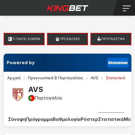
TI ΠΑΙΖΕΙ ΣΗΜΕΡΑ
ΠΡΟΣΦΟΡΕΣ
ΠΡΟΓΝΩΣΤΙΚΑ
Powered by
Αρχική
Προγνωστικά Β Πορτογαλίας
AVS
Στατιστικά
AVS
Πορτογαλία
Σύνοψη
Πρόγραμμα
Βαθμολογία
Ρόστερ
Στατιστικά
Μετ