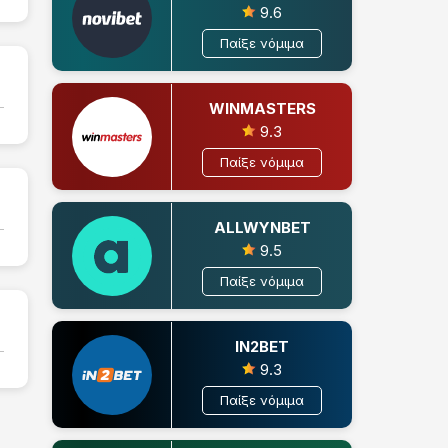
9.6
Παίξε νόμιμα
WINMASTERS
9.3
Παίξε νόμιμα
ALLWYNBET
9.5
Παίξε νόμιμα
IN2BET
9.3
Παίξε νόμιμα