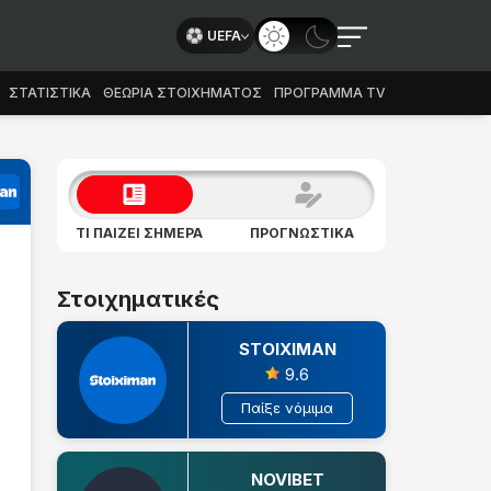
UEFA
ΣΤΑΤΙΣΤΙΚΑ
ΘΕΩΡΙΑ ΣΤΟΙΧΗΜΑΤΟΣ
ΠΡΟΓΡΑΜΜΑ TV
ΤΙ ΠΑΙΖΕΙ ΣΗΜΕΡΑ
ΠΡΟΓΝΩΣΤΙΚΑ
Στοιχηματικές
STOIXIMAN
9.6
Παίξε νόμιμα
NOVIBET