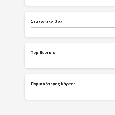
Στατιστικά Goal
Top Scorers
Περισσότερες Κάρτες