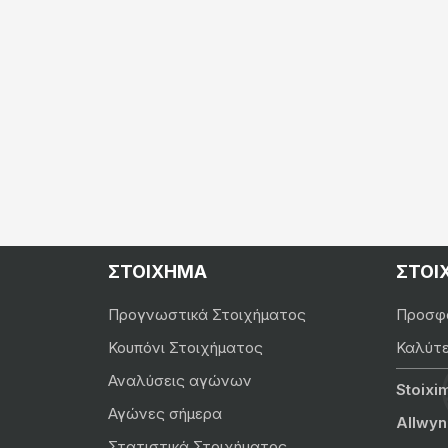
ΣΤΟΙΧΗΜΑ
ΣΤΟΙ
Προγνωστικά Στοιχήματος
Προσφο
Κουπόνι Στοιχήματος
Καλύτε
Αναλύσεις αγώνων
Stoixi
Αγώνες σήμερα
Allwyn
Στατιστικά Στοιχήματος