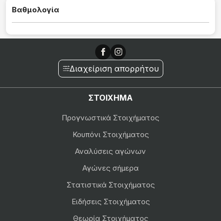
Βαθμολογία
Διαχείριση απορρήτου
ΣΤΟΙΧΗΜΑ
Προγνωστικά Στοιχήματος
Κουπόνι Στοιχήματος
Αναλύσεις αγώνων
Αγώνες σήμερα
Στατιστικά Στοιχήματος
Ειδήσεις Στοιχήματος
Θεωρία Στοιχήματος