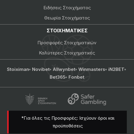
Ειδήσεις Στοιχήματος
Θεωρία Στοιχήματος
ΣΤΟΙΧΗΜΑΤΙΚΕΣ
Προσφορές Στοιχηματικών
Καλύτερες Στοιχηματικές
Stoiximan
Novibet
Allwynbet
Winmasters
iN2BET
Bet365
Fonbet
*Για όλες τις Προσφορές: Ισχύουν όροι και
προϋποθέσεις