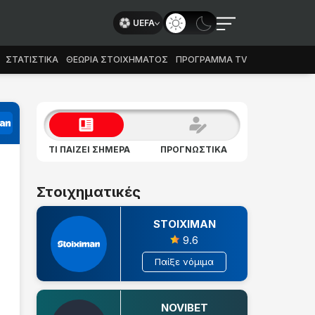
UEFA
ΣΤΑΤΙΣΤΙΚΑ
ΘΕΩΡΙΑ ΣΤΟΙΧΗΜΑΤΟΣ
ΠΡΟΓΡΑΜΜΑ TV
ΤΙ ΠΑΙΖΕΙ ΣΗΜΕΡΑ
ΠΡΟΓΝΩΣΤΙΚΑ
Στοιχηματικές
STOIXIMAN
9.6
Παίξε νόμιμα
NOVIBET