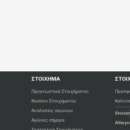
ΣΤΟΙΧΗΜΑ
ΣΤΟΙ
Προγνωστικά Στοιχήματος
Προσφο
Κουπόνι Στοιχήματος
Καλύτε
Αναλύσεις αγώνων
Stoixi
Αγώνες σήμερα
Allwyn
Στατιστικά Στοιχήματος