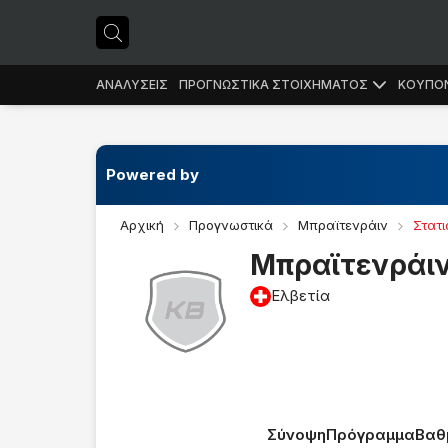
ΑΝΑΛΥΣΕΙΣ
ΠΡΟΓΝΩΣΤΙΚΑ ΣΤΟΙΧΗΜΑΤΟΣ
ΚΟΥΠΟΝ
Powered by
Αρχική
Προγνωστικά
Μπραϊτενράιν
Στατι
Μπραϊτενράι
Ελβετία
Σύνοψη
Πρόγραμμα
Βαθ