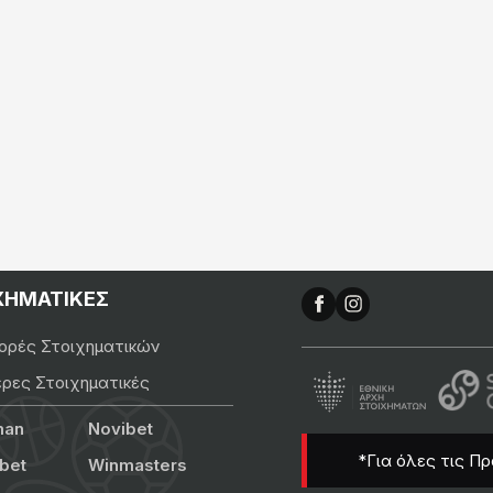
ΧΗΜΑΤΙΚΕΣ
ρές Στοιχηματικών
ρες Στοιχηματικές
man
Novibet
*Για όλες τις Π
bet
Winmasters