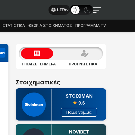
UEFA
ΣΤΑΤΙΣΤΙΚΑ
ΘΕΩΡΙΑ ΣΤΟΙΧΗΜΑΤΟΣ
ΠΡΟΓΡΑΜΜΑ TV
ΤΙ ΠΑΙΖΕΙ ΣΗΜΕΡΑ
ΠΡΟΓΝΩΣΤΙΚΑ
Στοιχηματικές
STOIXIMAN
9.6
Παίξε νόμιμα
NOVIBET