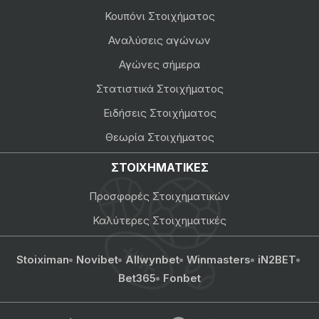
Κουπόνι Στοιχήματος
Αναλύσεις αγώνων
Αγώνες σήμερα
Στατιστικά Στοιχήματος
Ειδήσεις Στοιχήματος
Θεωρία Στοιχήματος
ΣΤΟΙΧΗΜΑΤΙΚΕΣ
Προσφορές Στοιχηματικών
Καλύτερες Στοιχηματικές
Stoiximan
Novibet
Allwynbet
Winmasters
iN2BET
Bet365
Fonbet