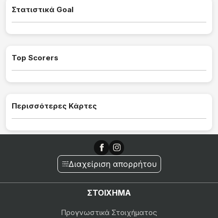
Στατιστικά Goal
Top Scorers
Περισσότερες Κάρτες
Διαχείριση απορρήτου
ΣΤΟΙΧΗΜΑ
Προγνωστικά Στοιχήματος