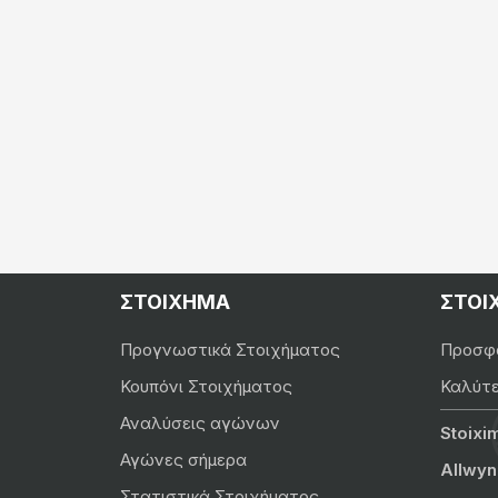
ΣΤΟΙΧΗΜΑ
ΣΤΟΙ
Προγνωστικά Στοιχήματος
Προσφο
Κουπόνι Στοιχήματος
Καλύτε
Αναλύσεις αγώνων
Stoixi
Αγώνες σήμερα
Allwyn
Στατιστικά Στοιχήματος