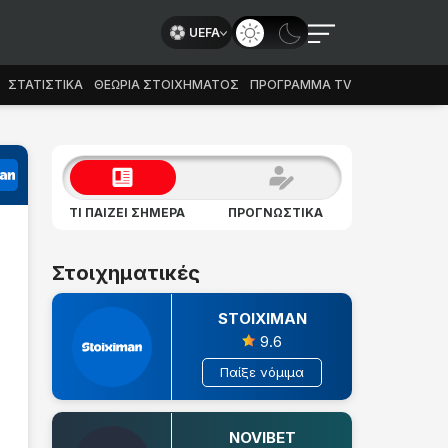
UEFA
ΣΤΑΤΙΣΤΙΚΑ
ΘΕΩΡΙΑ ΣΤΟΙΧΗΜΑΤΟΣ
ΠΡΟΓΡΑΜΜΑ TV
ΤΙ ΠΑΙΖΕΙ ΣΗΜΕΡΑ
ΠΡΟΓΝΩΣΤΙΚΑ
Στοιχηματικές
STOIXIMAN
9.6
Παίξε νόμιμα
NOVIBET