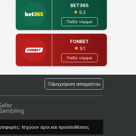
BET365
9.2
Παίξε νόμιμα
FONBET
9.1
Παίξε νόμιμα
Διαχείριση απορρήτου
ροσφορές: Ισχύουν όροι και προϋποθέσεις