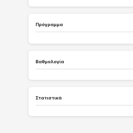
Πρόγραμμα
Βαθμολογία
Στατιστικά