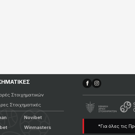
ΧΗΜΑΤΙΚΕΣ
ρές Στοιχηματικών
ρες Στοιχηματικές
man
Novibet
*Για όλες τις Π
bet
Winmasters