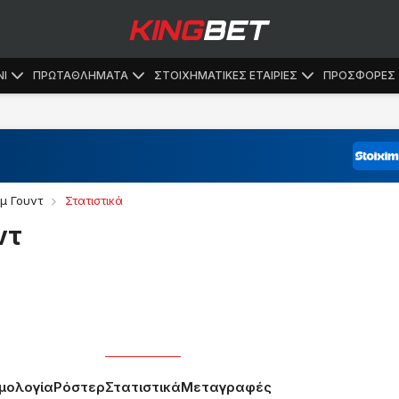
Ι
ΠΡΩΤΑΘΛΗΜΑΤΑ
ΣΤΟΙΧΗΜΑΤΙΚΕΣ ΕΤΑΙΡΙΕΣ
ΠΡΟΣΦΟΡΕΣ
μ Γουντ
Στατιστικά
ντ
μολογία
Ρόστερ
Στατιστικά
Μεταγραφές