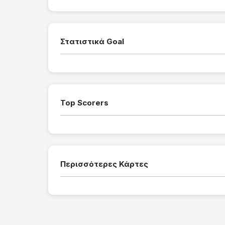
Στατιστικά Goal
Top Scorers
Περισσότερες Κάρτες