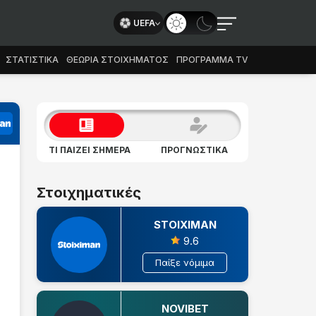
UEFA
ΣΤΑΤΙΣΤΙΚΑ
ΘΕΩΡΙΑ ΣΤΟΙΧΗΜΑΤΟΣ
ΠΡΟΓΡΑΜΜΑ TV
ΤΙ ΠΑΙΖΕΙ ΣΗΜΕΡΑ
ΠΡΟΓΝΩΣΤΙΚΑ
Στοιχηματικές
STOIXIMAN
9.6
Παίξε νόμιμα
NOVIBET