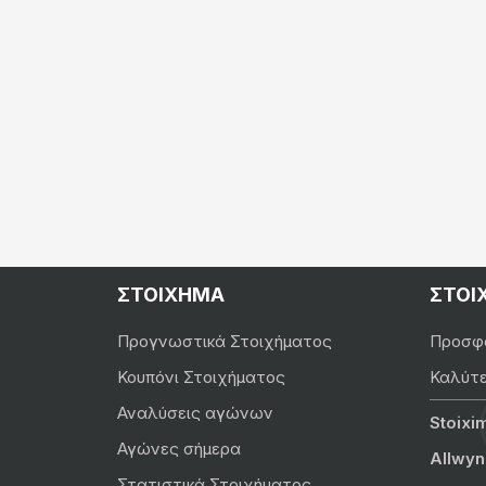
ΣΤΟΙΧΗΜΑ
ΣΤΟΙ
Προγνωστικά Στοιχήματος
Προσφο
Κουπόνι Στοιχήματος
Καλύτε
Αναλύσεις αγώνων
Stoixi
Αγώνες σήμερα
Allwyn
Στατιστικά Στοιχήματος