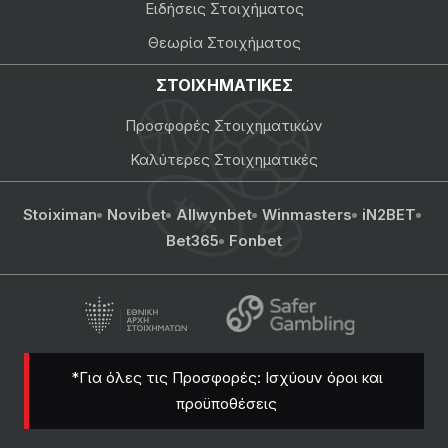
Ειδήσεις Στοιχήματος
Θεωρία Στοιχήματος
ΣΤΟΙΧΗΜΑΤΙΚΕΣ
Προσφορές Στοιχηματικών
Καλύτερες Στοιχηματικές
Stoiximan
Novibet
Allwynbet
Winmasters
iN2BET
Bet365
Fonbet
*Για όλες τις Προσφορές: Ισχύουν όροι και
προϋποθέσεις