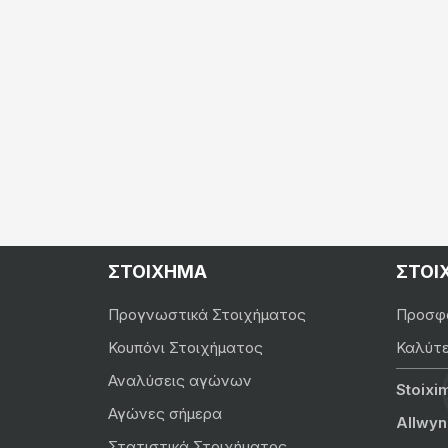
ΣΤΟΙΧΗΜΑ
ΣΤΟΙ
Προγνωστικά Στοιχήματος
Προσφο
Κουπόνι Στοιχήματος
Καλύτε
Αναλύσεις αγώνων
Stoixi
Αγώνες σήμερα
Allwyn
Στατιστικά Στοιχήματος