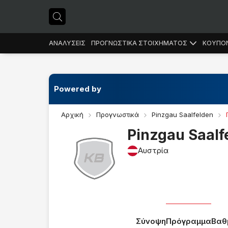
ΑΝΑΛΥΣΕΙΣ
ΠΡΟΓΝΩΣΤΙΚΑ ΣΤΟΙΧΗΜΑΤΟΣ
ΚΟΥΠΟΝ
Powered by
Αρχική
Προγνωστικά
Pinzgau Saalfelden
Pinzgau Saalf
Αυστρία
Σύνοψη
Πρόγραμμα
Βαθ