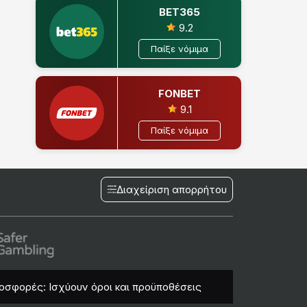
BET365
9.2
Παίξε νόμιμα
FONBET
9.1
Παίξε νόμιμα
Διαχείριση απορρήτου
ροσφορές: Ισχύουν όροι και προϋποθέσεις