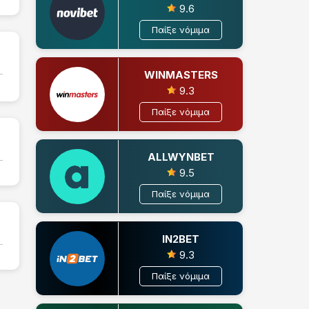
9.6
Παίξε νόμιμα
WINMASTERS
9.3
Παίξε νόμιμα
ALLWYNBET
9.5
Παίξε νόμιμα
IN2BET
9.3
Παίξε νόμιμα