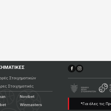
ΧΗΜΑΤΙΚΕΣ
ρές Στοιχηματικών
ρες Στοιχηματικές
man
Novibet
*Για όλες τις Π
bet
Winmasters