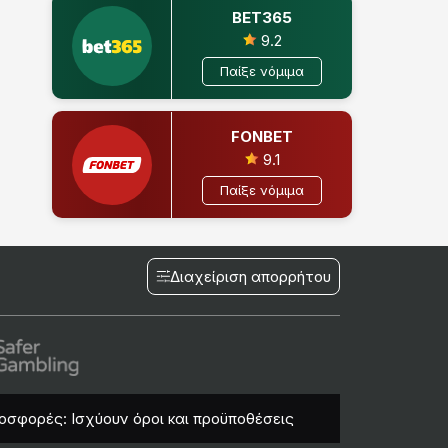
BET365
9.2
Παίξε νόμιμα
FONBET
9.1
Παίξε νόμιμα
Διαχείριση απορρήτου
ροσφορές: Ισχύουν όροι και προϋποθέσεις