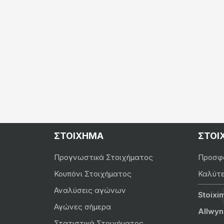
ΣΤΟΙΧΗΜΑ
ΣΤΟΙ
Προγνωστικά Στοιχήματος
Προσφο
Κουπόνι Στοιχήματος
Καλύτε
Αναλύσεις αγώνων
Stoixi
Αγώνες σήμερα
Allwyn
Στατιστικά Στοιχήματος