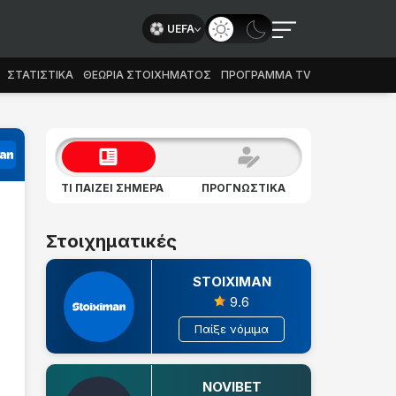
UEFA
ΣΤΑΤΙΣΤΙΚΑ
ΘΕΩΡΙΑ ΣΤΟΙΧΗΜΑΤΟΣ
ΠΡΟΓΡΑΜΜΑ TV
ΤΙ ΠΑΙΖΕΙ ΣΗΜΕΡΑ
ΠΡΟΓΝΩΣΤΙΚΑ
Στοιχηματικές
STOIXIMAN
9.6
Παίξε νόμιμα
NOVIBET