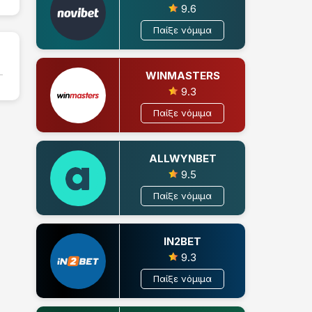
9.6
Παίξε νόμιμα
WINMASTERS
9.3
Παίξε νόμιμα
ALLWYNBET
9.5
Παίξε νόμιμα
IN2BET
9.3
Παίξε νόμιμα