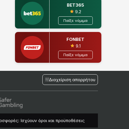
BET365
9.2
Παίξε νόμιμα
FONBET
9.1
Παίξε νόμιμα
Διαχείριση απορρήτου
ροσφορές: Ισχύουν όροι και προϋποθέσεις