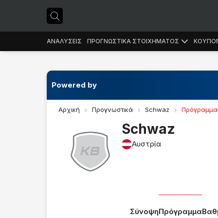
ΑΝΑΛΥΣΕΙΣ
ΠΡΟΓΝΩΣΤΙΚΑ ΣΤΟΙΧΗΜΑΤΟΣ
ΚΟΥΠΟΝ
Powered by
Αρχική
Προγνωστικά
Schwaz
Πρόγραμμα
Schwaz
Αυστρία
Σύνοψη
Πρόγραμμα
Βαθ