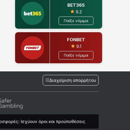
BET365
9.2
Παίξε νόμιμα
FONBET
9.1
Παίξε νόμιμα
Διαχείριση απορρήτου
ροσφορές: Ισχύουν όροι και προϋποθέσεις