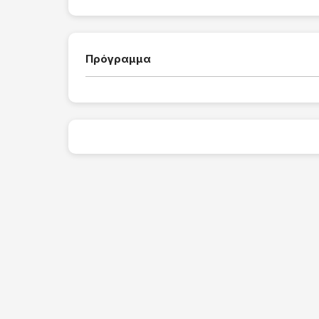
Πρόγραμμα