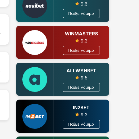
9.6
Παίξε νόμιμα
WINMASTERS
9.3
Παίξε νόμιμα
ALLWYNBET
9.5
Παίξε νόμιμα
IN2BET
9.3
Παίξε νόμιμα