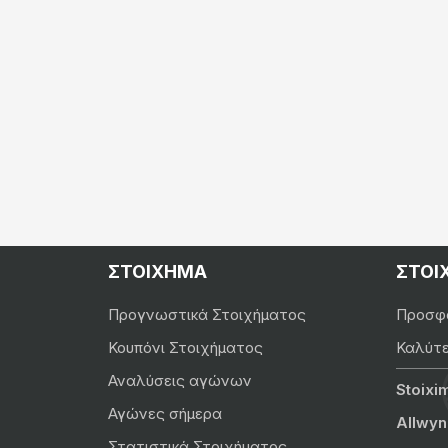
ΣΤΟΙΧΗΜΑ
ΣΤΟΙ
Προγνωστικά Στοιχήματος
Προσφο
Κουπόνι Στοιχήματος
Καλύτε
Αναλύσεις αγώνων
Stoixi
Αγώνες σήμερα
Allwyn
Στατιστικά Στοιχήματος