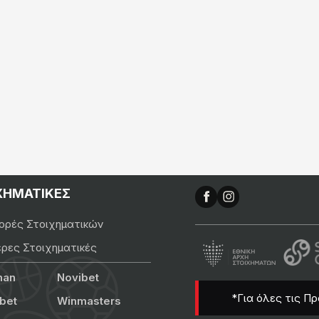
ΧΗΜΑΤΙΚΕΣ
ρές Στοιχηματικών
ρες Στοιχηματικές
man
Novibet
*Για όλες τις Π
bet
Winmasters