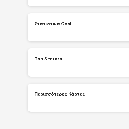
Στατιστικά Goal
Top Scorers
Περισσότερες Κάρτες